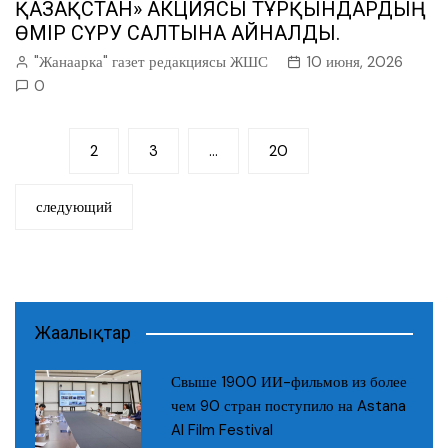
ҚАЗАҚСТАН» АКЦИЯСЫ ТҰРҚЫНДАРДЫҢ
ӨМІР СҮРУ САЛТЫНА АЙНАЛДЫ.
"Жанаарка" газет редакциясы ЖШС
10 июня, 2026
0
Пагинация
1
2
3
…
20
записей
следующий
Жаңалықтар
Свыше 1900 ИИ-фильмов из более
чем 90 стран поступило на Astana
AI Film Festival