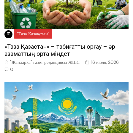
"Таза Қазақстан"
«Таза Қазақстан» – табиғатты қорғау – әр
азаматтың ортақ міндеті
"Жанаарка" газет редакциясы ЖШС
16 июля, 2026
0