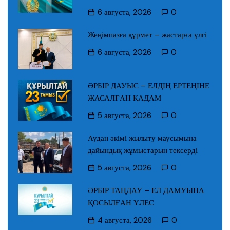
6 августа, 2026
0
Жеңімпазға құрмет – жастарға үлгі
6 августа, 2026
0
ӘРБІР ДАУЫС – ЕЛДІҢ ЕРТЕҢІНЕ
ЖАСАЛҒАН ҚАДАМ
5 августа, 2026
0
Аудан әкімі жылыту маусымына
дайындық жұмыстарын тексерді
5 августа, 2026
0
ӘРБІР ТАҢДАУ – ЕЛ ДАМУЫНА
ҚОСЫЛҒАН ҮЛЕС
4 августа, 2026
0