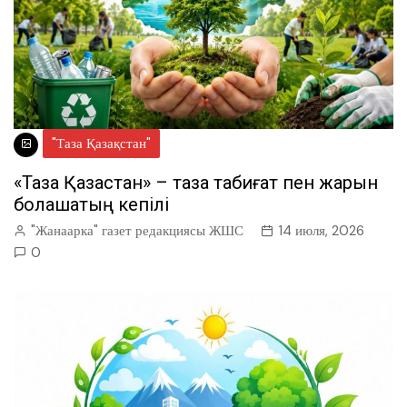
"Таза Қазақстан"
«Таза Қазақстан» – таза табиғат пен жарқын
болашақтың кепілі
"Жанаарка" газет редакциясы ЖШС
14 июля, 2026
0