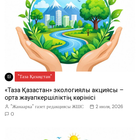
"Таза Қазақстан"
«Таза Қазақстан» экологиялық акциясы –
ортақ жауапкершіліктің көрінісі
"Жанаарка" газет редакциясы ЖШС
2 июля, 2026
0