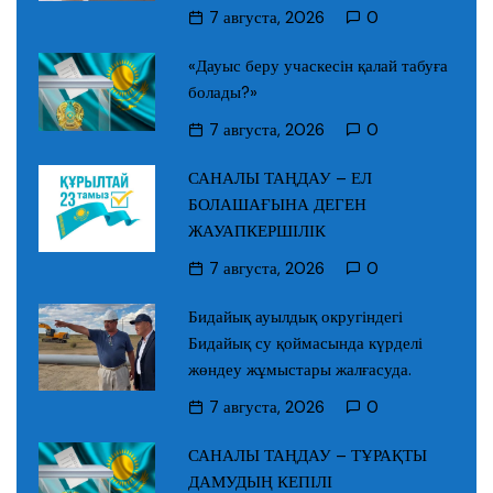
7 августа, 2026
0
«Дауыс беру учаскесін қалай табуға
болады?»
7 августа, 2026
0
САНАЛЫ ТАҢДАУ – ЕЛ
БОЛАШАҒЫНА ДЕГЕН
ЖАУАПКЕРШІЛІК
7 августа, 2026
0
Бидайық ауылдық округіндегі
Бидайық су қоймасында күрделі
жөндеу жұмыстары жалғасуда.
7 августа, 2026
0
САНАЛЫ ТАҢДАУ – ТҰРАҚТЫ
ДАМУДЫҢ КЕПІЛІ