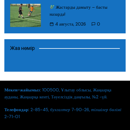
Жастарды дамыту – басты
назарда!
4 августа, 2026
0
Жаңа нөмір
Мекен-жайымыз:
100500, Ұлытау облысы, Жаңаарқа
ауданы, Жаңаарқа кенті, Тәуелсіздік даңғылы, №2 -үй.
Телефондар:
2-85-45,
бухгалтер
7-90-26,
тілшілер бөлімі
2-71-01