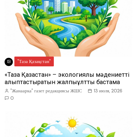
"Таза Қазақстан"
«Таза Қазақстан» – экологиялық мәдениетті
қалыптастыратын жалпыұлттық бастама
"Жанаарка" газет редакциясы ЖШС
13 июля, 2026
0