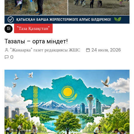
"Таза Қазақстан"
Тазалық – ортақ міндет!
"Жанаарка" газет редакциясы ЖШС
24 июля, 2026
0