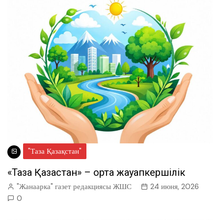
"Таза Қазақстан"
«Таза Қазақстан» – ортақ жауапкершілік
"Жанаарка" газет редакциясы ЖШС
24 июня, 2026
0