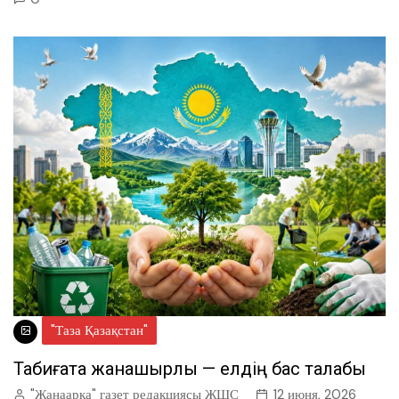
"Таза Қазақстан"
Табиғатқа жанашырлық — елдің бас талабы
"Жанаарка" газет редакциясы ЖШС
12 июня, 2026