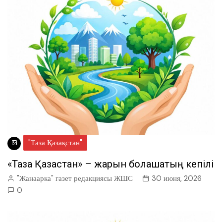
"Таза Қазақстан"
«Таза Қазақстан» – жарқын болашақтың кепілі
"Жанаарка" газет редакциясы ЖШС
30 июня, 2026
0