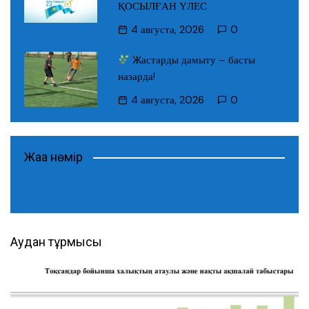
ҚОСЫЛҒАН ҮЛЕС
4 августа, 2026
0
Жастарды дамыту – басты
назарда!
4 августа, 2026
0
Жаңа нөмір
Аудан тұрмысы