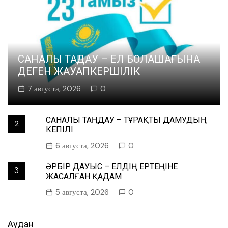
САНАЛЫ ТАҢДАУ – ЕЛ БОЛАШАҒЫНА
ДЕГЕН ЖАУАПКЕРШІЛІК
7 августа, 2026
0
САНАЛЫ ТАҢДАУ – ТҰРАҚТЫ ДАМУДЫҢ
2
КЕПІЛІ
6 августа, 2026
0
ӘРБІР ДАУЫС – ЕЛДІҢ ЕРТЕҢІНЕ
3
ЖАСАЛҒАН ҚАДАМ
5 августа, 2026
0
Аудан