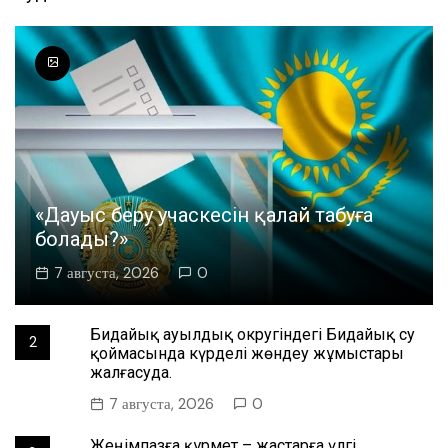
«Дауыс беру учаскесін қалай табуға
болады?»
7 августа, 2026
0
Бидайық ауылдық округіндегі Бидайық су
2
қоймасында күрделі жөндеу жұмыстары
жалғасуда.
7 августа, 2026
0
Жеңімпазға құрмет – жастарға үлгі