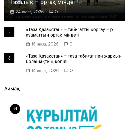
Тазалық – ортақ міндет!
24 июля, 2026
0
«Таза Қазақстан» – табиғатты қорғау – әр
2
азаматтың ортақ міндеті
16 июля, 2026
0
«Таза Қазақстан» – таза табиғат пен жарқын
3
болашақтың кепілі
14 июля, 2026
0
Аймақ