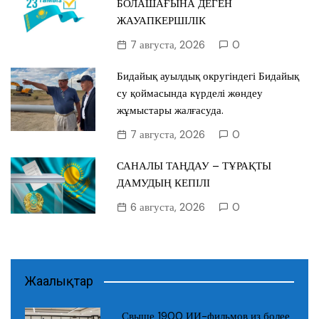
БОЛАШАҒЫНА ДЕГЕН
ЖАУАПКЕРШІЛІК
7 августа, 2026
0
Бидайық ауылдық округіндегі Бидайық
су қоймасында күрделі жөндеу
жұмыстары жалғасуда.
7 августа, 2026
0
САНАЛЫ ТАҢДАУ – ТҰРАҚТЫ
ДАМУДЫҢ КЕПІЛІ
6 августа, 2026
0
Жаңалықтар
Свыше 1900 ИИ-фильмов из более