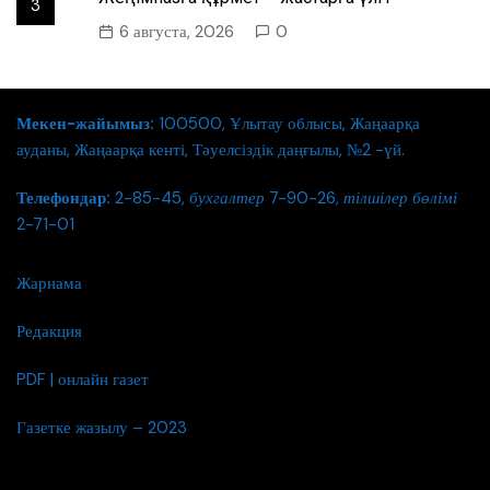
3
6 августа, 2026
0
Мекен-жайымыз:
100500, Ұлытау облысы, Жаңаарқа
ауданы, Жаңаарқа кенті, Тәуелсіздік даңғылы, №2 -үй.
Телефондар:
2-85-45,
бухгалтер
7-90-26,
тілшілер бөлімі
2-71-01
Жарнама
Редакция
PDF | онлайн газет
Газетке жазылу – 2023