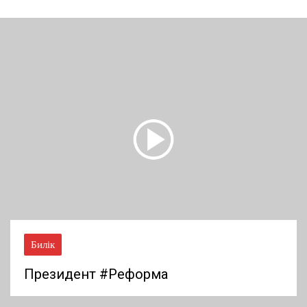
Аймақ
еформа
Президент Ре