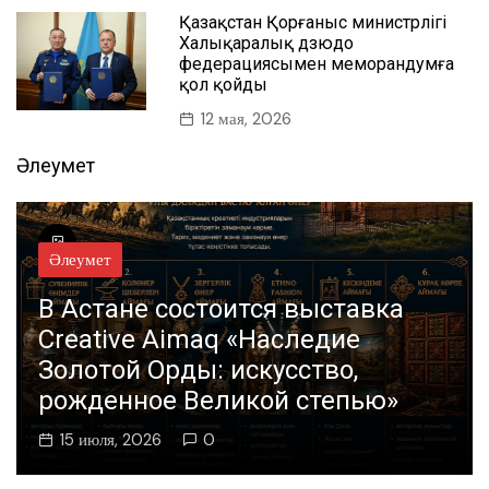
Қазақстан Қорғаныс министрлігі
Халықаралық дзюдо
федерациясымен меморандумға
қол қойды
12 мая, 2026
Әлеумет
Әлеумет
В Астане состоится выставка
Creative Aimaq «Наследие
Золотой Орды: искусство,
рожденное Великой степью»
15 июля, 2026
0