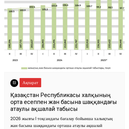
Ақпарат
Қазақстан Республикасы халқының
орта есеппен жан басына шаққандағы
атаулы ақшалай табысы
2026 жылғы I тоқсандағы бағалау бойынша халықтың
жан басына шаққандағы орташа атаулы ақшалай