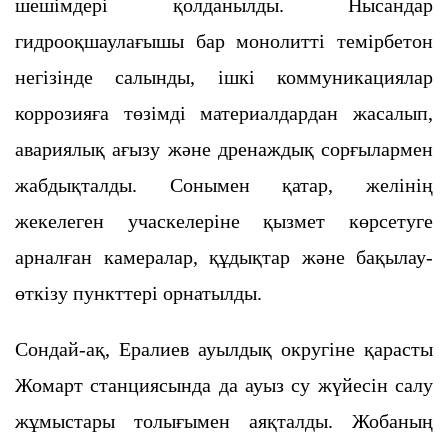
шешімдері қолданылды. Нысандар
гидрооқшаулағышы бар монолитті темірбетон
негізінде салынды, ішкі коммуникациялар
коррозияға төзімді материалдардан жасалып,
авариялық ағызу және дренаждық сорғылармен
жабдықталды. Сонымен қатар, желінің
жекелеген учаскелеріне қызмет көрсетуге
арналған камералар, құдықтар және бақылау-
өткізу пункттері орнатылды.
Сондай-ақ, Ералиев ауылдық округіне қарасты
Жомарт станциясында да ауыз су жүйесін салу
жұмыстары толығымен аяқталды. Жобаның