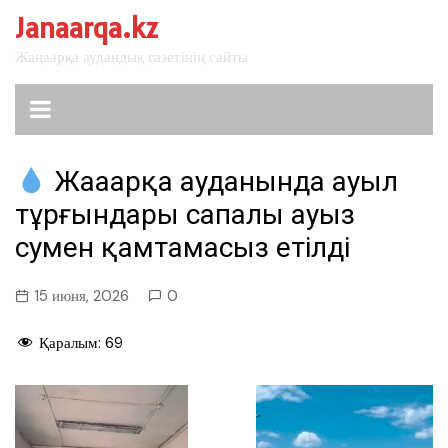
перейти
Janaarqa.kz
к
Жаңаарқа аудандық газетінің сайты
содержанию
Жаңаарқа ауданында ауыл
тұрғындары сапалы ауыз
сумен қамтамасыз етілді
15 июня, 2026
0
Қаралым:
69