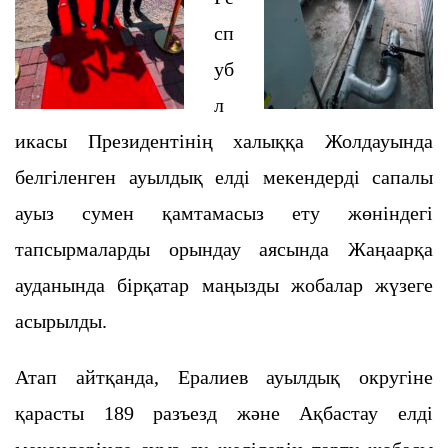
сп
уб
л
икасы Президентінің халыққа Жолдауында
белгіленген ауылдық елді мекендерді сапалы
ауыз сумен қамтамасыз ету жөніндегі
тапсырмаларды орындау аясында Жаңаарқа
ауданында бірқатар маңызды жобалар жүзеге
асырылды.
Атап айтқанда, Ералиев ауылдық округіне
қарасты 189 разъезд және Ақбастау елді