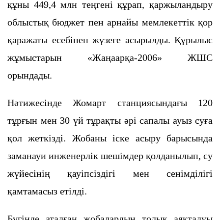
құны 449,4 млн теңгені құрап, қаржыландыру
облыстық бюджет пен арнайы мемлекеттік қор
қаражаты есебінен жүзеге асырылды. Құрылыс
жұмыстарын «Жаңаарқа-2006» ЖШС
орындады.
Нәтижесінде Жомарт станциясындағы 120
тұрғын мен 30 үй тұрақты әрі сапалы ауыз суға
қол жеткізді. Жобаны іске асыру барысында
заманауи инженерлік шешімдер қолданылып, су
жүйесінің қауіпсіздігі мен сенімділігі
қамтамасыз етілді.
Бүгінде аталған жобалардың толық аяқталуы