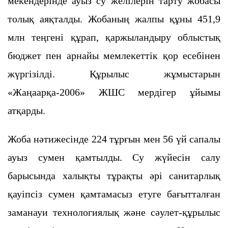
мекендерінде ауыз су желілерін тарту жобасы
толық аяқталды. Жобаның жалпы құны 451,9
млн теңгені құрап, қаржыландыру облыстық
бюджет пен арнайы мемлекеттік қор есебінен
жүргізілді. Құрылыс жұмыстарын
«Жаңаарқа-2006» ЖШС мердігер ұйымы
атқарды.
Жоба нәтижесінде 224 тұрғын мен 56 үй сапалы
ауыз сумен қамтылды. Су жүйесін салу
барысында халықты тұрақты әрі санитарлық
қауіпсіз сумен қамтамасыз етуге бағытталған
заманауи технологиялық және сәулет-құрылыс