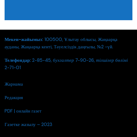
Мекен-жайымыз:
100500, Ұлытау облысы, Жаңаарқа
ауданы, Жаңаарқа кенті, Тәуелсіздік даңғылы, №2 -үй.
Телефондар:
2-85-45,
бухгалтер
7-90-26,
тілшілер бөлімі
2-71-01
Жарнама
Редакция
PDF | онлайн газет
Газетке жазылу – 2023