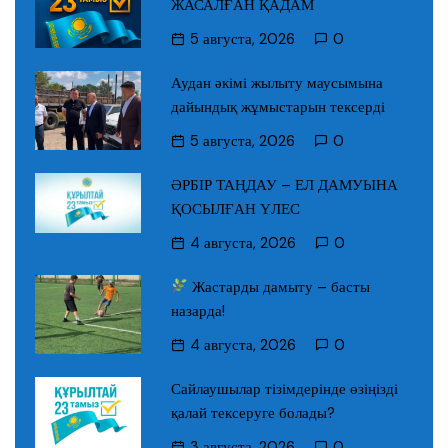
ЖАСАЛҒАН ҚАДАМ
5 августа, 2026
0
Аудан әкімі жылыту маусымына
дайындық жұмыстарын тексерді
5 августа, 2026
0
ӘРБІР ТАҢДАУ – ЕЛ ДАМУЫНА
ҚОСЫЛҒАН ҮЛЕС
4 августа, 2026
0
Жастарды дамыту – басты
назарда!
4 августа, 2026
0
Сайлаушылар тізімдерінде өзіңізді
қалай тексеруге болады?
3 августа, 2026
0