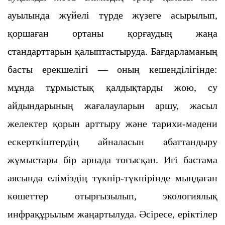
ауылында жүйелі түрде жүзеге асырылып,
қоршаған ортаны қорғаудың жаңа
стандарттарын қалыптастыруда. Бағдарламаның
басты ерекшелігі — оның кешенділігінде:
мұнда тұрмыстық қалдықтарды жою, су
айдындарының жағалауларын аршу, жасыл
желектер қорын арттыру және тарихи-мәдени
ескерткіштердің айналасын абаттандыру
жұмыстары бір арнада тоғысқан. Игі бастама
аясында еліміздің түкпір-түкпірінде мыңдаған
көшеттер отырғызылып, экологиялық
инфрақұрылым жаңартылуда. Әсіресе, еріктілер