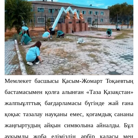
Мемлекет басшысы Қасым-Жомарт Тоқаевтың
бастамасымен қолға алынған «Таза Қазақстан»
жалпыұлттық бағдарламасы бүгінде жай ғана
қоқыс тазалау науқаны емес, қоғамдық сананы
жаңғыртудың айқын символына айналды. Бұл
ауқымды жоба еліміздің әрбір қаласы мен