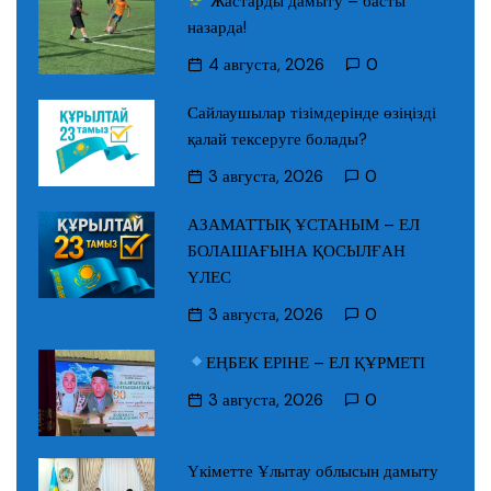
Жастарды дамыту – басты
назарда!
4 августа, 2026
0
Сайлаушылар тізімдерінде өзіңізді
қалай тексеруге болады?
3 августа, 2026
0
АЗАМАТТЫҚ ҰСТАНЫМ – ЕЛ
БОЛАШАҒЫНА ҚОСЫЛҒАН
ҮЛЕС
3 августа, 2026
0
ЕҢБЕК ЕРІНЕ – ЕЛ ҚҰРМЕТІ
3 августа, 2026
0
Үкіметте Ұлытау облысын дамыту