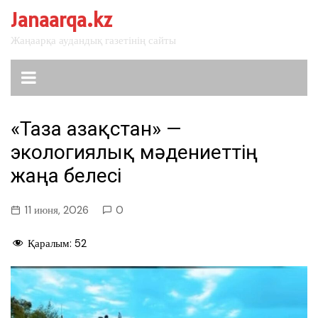
перейти
Janaarqa.kz
к
Жаңаарқа аудандық газетінің сайты
содержанию
«Таза Қазақстан» —
экологиялық мәдениеттің
жаңа белесі
11 июня, 2026
0
Қаралым:
52