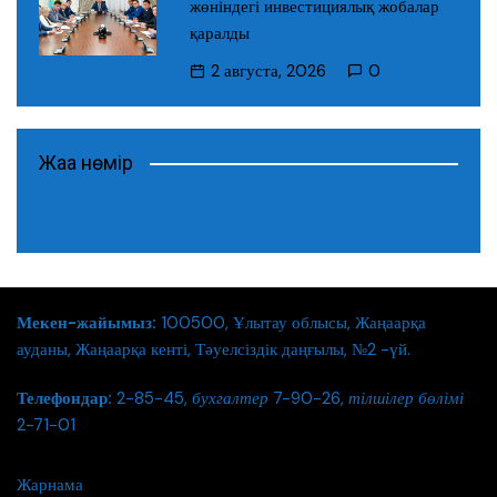
жөніндегі инвестициялық жобалар
қаралды
2 августа, 2026
0
Жаңа нөмір
Мекен-жайымыз:
100500, Ұлытау облысы, Жаңаарқа
ауданы, Жаңаарқа кенті, Тәуелсіздік даңғылы, №2 -үй.
Телефондар:
2-85-45,
бухгалтер
7-90-26,
тілшілер бөлімі
2-71-01
Жарнама