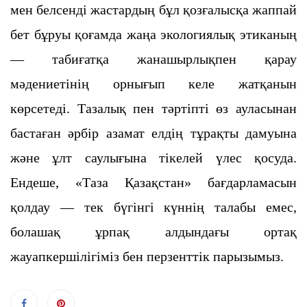
мен белсенді жастардың бұл қозғалысқа жаппай
бет бұруы қоғамда жаңа экологиялық этиканың
— табиғатқа жанашырлықпен қарау
мәдениетінің орнығып келе жатқанын
көрсетеді. Тазалық пен тәртіпті өз ауласынан
бастаған әрбір азамат елдің тұрақты дамуына
және ұлт саулығына тікелей үлес қосуда.
Ендеше, «Таза Қазақстан» бағдарламасын
қолдау — тек бүгінгі күннің талабы емес,
болашақ ұрпақ алдындағы ортақ
жауапкершілігіміз бен перзенттік парызымыз.