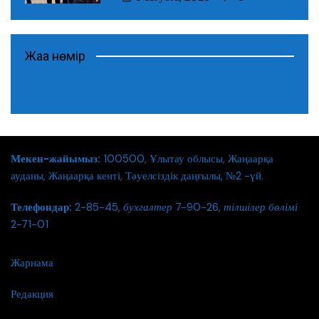
Жаңа нөмір
Мекен-жайымыз:
100500, Ұлытау облысы, Жаңаарқа
ауданы, Жаңаарқа кенті, Тәуелсіздік даңғылы, №2 -үй.
Телефондар:
2-85-45,
бухгалтер
7-90-26,
тілшілер бөлімі
2-71-01
Жарнама
Редакция