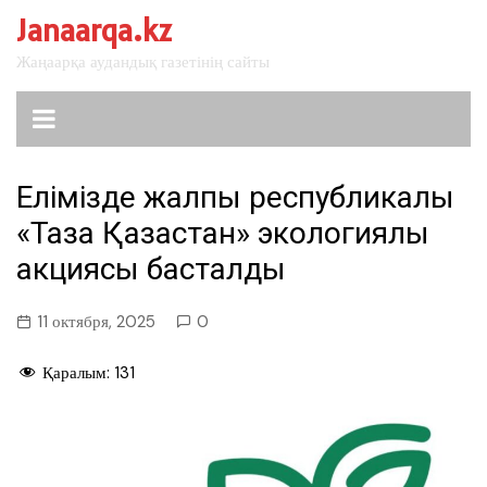
перейти
Janaarqa.kz
к
Жаңаарқа аудандық газетінің сайты
содержанию
Елімізде жалпы республикалық
«Таза Қазақстан» экологиялық
акциясы басталды
11 октября, 2025
0
Қаралым:
131