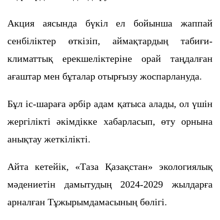
Акция аясында бүкіл ел бойынша жаппай
сенбіліктер өткізіп, аймақтардың табиғи-
климаттық ерекшеліктеріне орай таңдалған
ағаштар мен бұталар отырғызу жоспарлануда.
Бұл іс-шараға әрбір адам қатыса алады, ол үшін
жергілікті әкімдікке хабарласып, өту орнына
анықтау жеткілікті.
Айта кетейік, «Таза Қазақстан» экологиялық
мәдениетін дамытудың 2024-2029 жылдарға
арналған Тұжырымдамасының бөлігі.