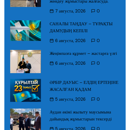
жөндеу жұмыстары жалғасуда.
7 августа, 2026
0
САНАЛЫ ТАҢДАУ – ТҰРАҚТЫ
ДАМУДЫҢ КЕПІЛІ
6 августа, 2026
0
Жеңімпазға құрмет – жастарға үлгі
6 августа, 2026
0
ӘРБІР ДАУЫС – ЕЛДІҢ ЕРТЕҢІНЕ
ЖАСАЛҒАН ҚАДАМ
5 августа, 2026
0
Аудан әкімі жылыту маусымына
дайындық жұмыстарын тексерді
5 августа, 2026
0