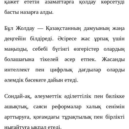
қажет ететін азаматтарға қолдау көрсетуді
басты назарға алды.
Бұл Жолдау — Қазақстанның дамуының жаңа
деңгейін білдіреді. Әсіресе жас ұрпақ үшін
маңызды, себебі бүгінгі өзгерістер олардың
болашағына тікелей әсер етпек. Жасанды
интеллект пен цифрлық дағдылар оларды
әлемдік бәсекеге дайын етеді.
Сондай-ақ, әлеуметтік әділеттілік пен билікке
ашықтық, саяси реформалар халық сенімін
арттыруға, қоғамдағы тұрақтылық пен бірлікті
нығайтуға ықпал етеді.