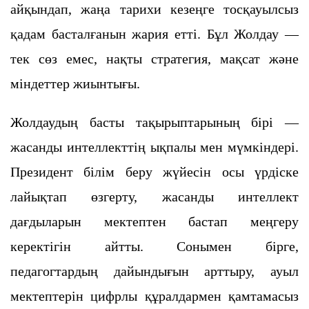
айқындап, жаңа тарихи кезеңге тосқауылсыз
қадам басталғанын жария етті. Бұл Жолдау —
тек сөз емес, нақты стратегия, мақсат және
міндеттер жиынтығы.
Жолдаудың басты тақырыптарының бірі —
жасанды интеллекттің ықпалы мен мүмкіндері.
Президент білім беру жүйесін осы үрдіске
лайықтап өзгерту, жасанды интеллект
дағдыларын мектептен бастап меңгеру
керектігін айтты. Сонымен бірге,
педагогтардың дайындығын арттыру, ауыл
мектептерін цифрлы құралдармен қамтамасыз