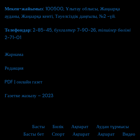
Мекен-жайымыз:
100500, Ұлытау облысы, Жаңаарқа
ауданы, Жаңаарқа кенті, Тәуелсіздік даңғылы, №2 -үй.
Телефондар:
2-85-45,
бухгалтер
7-90-26,
тілшілер бөлімі
2-71-01
Жарнама
Редакция
PDF | онлайн газет
Газетке жазылу – 2023
Басты
Билік
Ақпарат
Аудан тұрмысы
Басты бет
Спорт
Ақпарат
Ақпарат
Видео