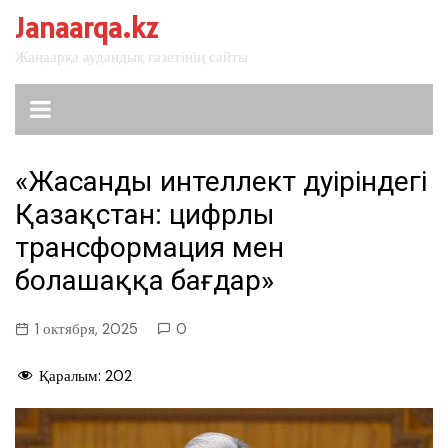
перейти
Janaarqa.kz
к
Жаңаарқа аудандық газетінің сайты
содержанию
«Жасанды интеллект дәуіріндегі
Қазақстан: цифрлы
трансформация мен
болашаққа бағдар»
1 октября, 2025
0
Қаралым:
202