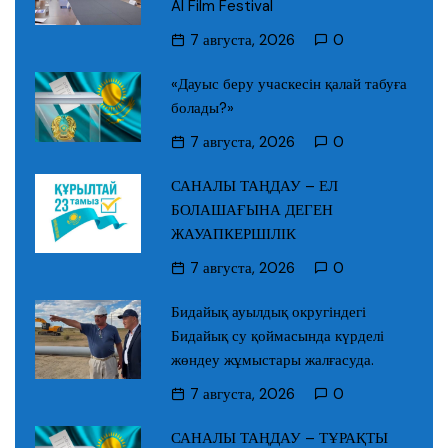
AI Film Festival
7 августа, 2026
0
«Дауыс беру учаскесін қалай табуға
болады?»
7 августа, 2026
0
САНАЛЫ ТАҢДАУ – ЕЛ
БОЛАШАҒЫНА ДЕГЕН
ЖАУАПКЕРШІЛІК
7 августа, 2026
0
Бидайық ауылдық округіндегі
Бидайық су қоймасында күрделі
жөндеу жұмыстары жалғасуда.
7 августа, 2026
0
САНАЛЫ ТАҢДАУ – ТҰРАҚТЫ