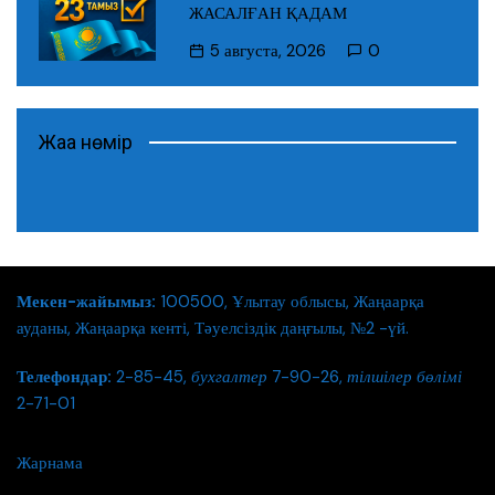
ЖАСАЛҒАН ҚАДАМ
5 августа, 2026
0
Жаңа нөмір
Мекен-жайымыз:
100500, Ұлытау облысы, Жаңаарқа
ауданы, Жаңаарқа кенті, Тәуелсіздік даңғылы, №2 -үй.
Телефондар:
2-85-45,
бухгалтер
7-90-26,
тілшілер бөлімі
2-71-01
Жарнама