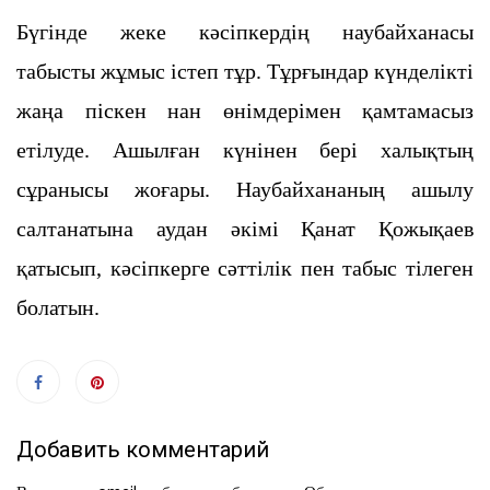
Бүгінде жеке кәсіпкердің наубайханасы
табысты жұмыс істеп тұр. Тұрғындар күнделікті
жаңа піскен нан өнімдерімен қамтамасыз
етілуде. Ашылған күнінен бері халықтың
сұранысы жоғары. Наубайхананың ашылу
салтанатына аудан әкімі Қанат Қожықаев
қатысып, кәсіпкерге сәттілік пен табыс тілеген
болатын.
Добавить комментарий