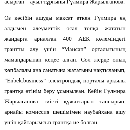
асырған – ауыл тұрғыны Гүлмира Жарылғапова.
Өз кәсібін ашуды мақсат еткен Гүлмира ең
алдымен әлеуметтік осал топқа жататын
жандарға арналған 400 АЕК көлеміндегі
грантты алу үшін “Мансап” орталығының
мамандарынан кеңес алған. Сол жерде оның
көпбалалы ана санатына жататыны нақтыланып,
“Enbek.business” электрондық порталы арқылы
грантқа өтінім беру ұсынылған. Кейін Гүлмира
Жарылғапова тиісті құжаттарын тапсырып,
арнайы комиссия шешімімен наубайхана ашу
үшін қайтарымсыз грантқа ие болған.