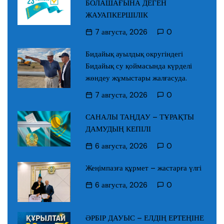
БОЛАШАҒЫНА ДЕГЕН
ЖАУАПКЕРШІЛІК
7 августа, 2026
0
Бидайық ауылдық округіндегі
Бидайық су қоймасында күрделі
жөндеу жұмыстары жалғасуда.
7 августа, 2026
0
САНАЛЫ ТАҢДАУ – ТҰРАҚТЫ
ДАМУДЫҢ КЕПІЛІ
6 августа, 2026
0
Жеңімпазға құрмет – жастарға үлгі
6 августа, 2026
0
ӘРБІР ДАУЫС – ЕЛДІҢ ЕРТЕҢІНЕ