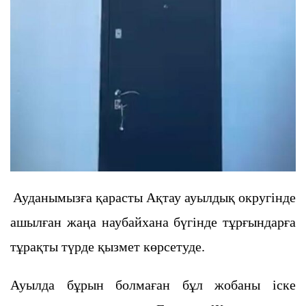
Ауданымызға қарасты Ақтау ауылдық округінде
ашылған жаңа наубайхана бүгінде тұрғындарға
тұрақты түрде қызмет көрсетуде.
Ауылда бұрын болмаған бұл жобаны іске