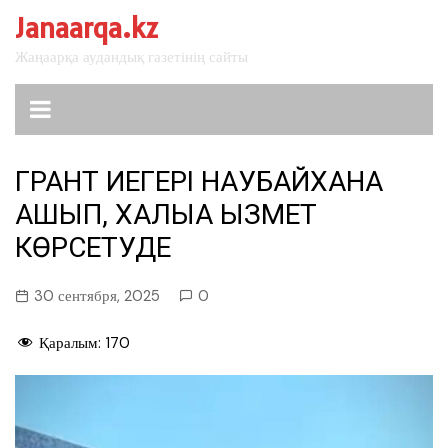
перейти
Janaarqa.kz
к
Жаңаарқа аудандық газетінің сайты
содержанию
ГРАНТ ИЕГЕРІ НАУБАЙХАНА
АШЫП, ХАЛЫҚҚА ҚЫЗМЕТ
КӨРСЕТУДЕ
30 сентября, 2025
0
Қаралым:
170