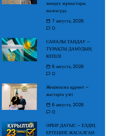
жөндеу жұмыстары
жалғасуда.
7 августа, 2026
0
САНАЛЫ ТАҢДАУ –
ТҰРАҚТЫ ДАМУДЫҢ
КЕПІЛІ
6 августа, 2026
0
Жеңімпазға құрмет –
жастарға үлгі
6 августа, 2026
0
ӘРБІР ДАУЫС – ЕЛДІҢ
ЕРТЕҢІНЕ ЖАСАЛҒАН