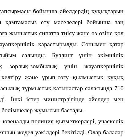
псырмасы бойынша әйелдердің құқықтарын
ін қамтамасыз ету мәселелері бойынша заң
рға жыныстық сипатта тиісу және өз-өзіне қол
ауапкершілік қарастырылды. Сонымен қатар
 тыйым салынды. Буллинг үшін әкімшілік
ық зорлық-зомбылық үшін жауапкершілік
н келтіру және ұрып-соғу қылмыстық құқық
асылық-тұрмыстық қатынастар саласында 710
і. Ішкі істер министрлігінде әйелдер мен
ы бөлімшелер жұмысын бастады.
е ювеналды полиция қызметкерлері, учаскелік
ның жедел уәкілдері бекітілді. Олар балалар