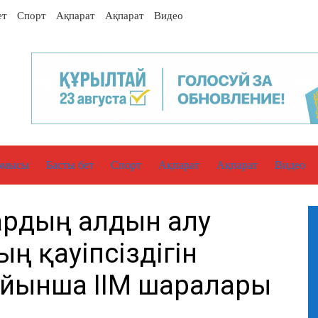
ет
Спорт
Ақпарат
Ақпарат
Видео
рмысы
Басты бет
Спорт
Ақпарат
Ақпарат
Видео
ардың алдын алу
ң қауіпсіздігін
ойынша ІІМ шаралары