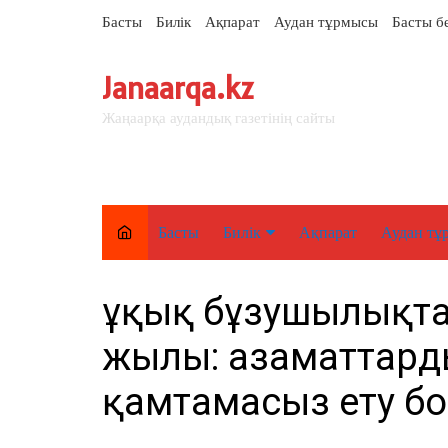
перейти
Басты
Билік
Ақпарат
Аудан тұрмысы
Басты б
к
содержанию
Janaarqa.kz
Жаңаарқа аудандық газетінің сайты
Басты
Билік
Ақпарат
Аудан тұ
Елорда
Құқық бұзушылықт
Аймақ
жылы: азаматтарды
Аудан
қамтамасыз ету б