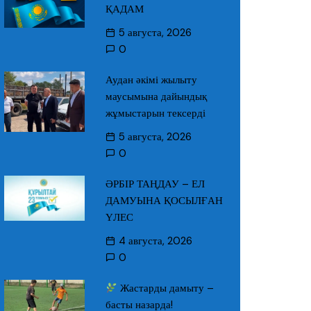
ҚАДАМ
5 августа, 2026
0
Аудан әкімі жылыту
маусымына дайындық
жұмыстарын тексерді
5 августа, 2026
0
ӘРБІР ТАҢДАУ – ЕЛ
ДАМУЫНА ҚОСЫЛҒАН
ҮЛЕС
4 августа, 2026
0
Жастарды дамыту –
басты назарда!