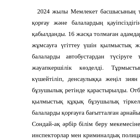
2024 жылы Мемлекет басшысының та
қорғау және балалардың қауіпсіздіг
қабылданды. 16 жасқа толмаған адамда
жұмсауға үгіттеу үшін қылмыстық ж
балаларды автобустардан түсіруге
жауапкершілік көзделді. Тұрмыст
күшейтіліп, денсаулыққа жеңіл зия
бұзушылық ретінде қарастырылды. Отб
қылмыстық құқық бұзушылық тіркелд
балаларды қорғауға бағытталған арнай
Сондай-ақ әрбір білім беру мекемесін
инспекторлар мен криминалдық полиция