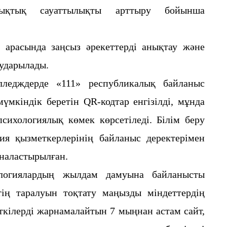
ықтық сауаттылықты арттыру бойынша
расында заңсыз әрекеттерді анықтау және
ударылады.
едждерде «111» республикалық байланыс
үмкіндік беретін QR-кодтар енгізілді, мұнда
ихологиялық көмек көрсетіледі. Білім беру
ция қызметкерлерінің байланыс деректерімен
наластырылған.
гиялардың жылдам дамуына байланысты
ттің таралуын тоқтату маңызды міндеттердің
рткілерді жарнамалайтын 7 мыңнан астам сайт,