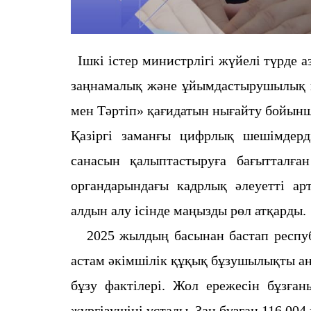
Ішкі істер министрлігі жүйелі түрде 
заңнамалық және ұйымдастырушылық ш
мен Тәртіп» қағидатын нығайту бойын
Қазіргі заманғы цифрлық шешімдерд
санасын қалыптастыруға бағытталға
органдарындағы кадрлық әлеуетті а
алдын алу ісінде маңызды рөл атқарды.
2025 жылдың басынан бастап респуб
астам әкімшілік құқық бұзушылықты ан
бұзу фактілері. Жол ережесін бұзға
жүргізушіні ұстады. Заң бұзған 116 00