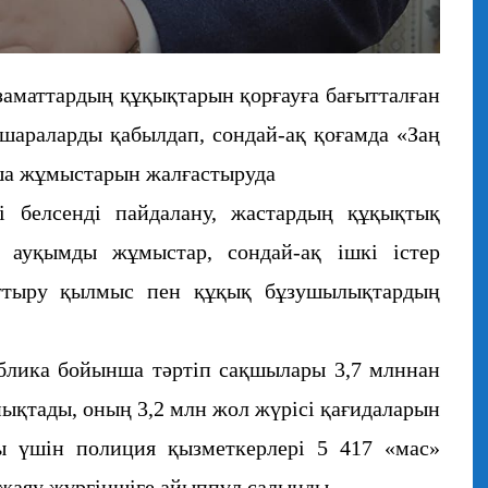
азаматтардың құқықтарын қорғауға бағытталған
араларды қабылдап, сондай-ақ қоғамда «Заң
ша жұмыстарын жалғастыруда
і белсенді пайдалану, жастардың құқықтық
н ауқымды жұмыстар, сондай-ақ ішкі істер
рттыру қылмыс пен құқық бұзушылықтардың
лика бойынша тәртіп сақшылары 3,7 млннан
ықтады, оның 3,2 млн жол жүрісі қағидаларын
ны үшін полиция қызметкерлері 5 417 «мас»
4 жаяу жүргіншіге айыппұл салынды.