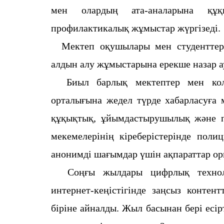
мен олардың ата-аналарына құқ
профилактикалық жұмыстар жүргізеді.
Мектеп оқушылары мен студенттер а
алдын алу жұмыстарына ерекше назар а
Биыл барлық мектептер мен колл
орталығына жедел түрде хабарласуға м
құқықтық, ұйымдастырушылық және пс
мекемелерінің кіреберістерінде поли
анонимді шағымдар үшін ақпараттар ор
Соңғы жылдары цифрлық техноло
интернет-кеңістігінде заңсыз контен
біріне айналды. Жыл басынан бері есі