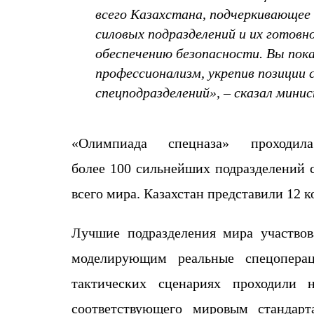
всего Казахстана, подчеркивающее 
силовых подразделений и их готов
обеспечению безопасности. Вы пока
профессионализм, укрепив позиции
спецподразделений»,
–
сказал минис
«Олимпиада спецназа» проходи
более
100
сильнейших
подразделений 
всего
мира
.
Казахстан представили 12 
Л
учшие подразделения мира
участво
моделирующим реальные спецопера
тактических сценариях
проходили
соответствующего мировым стандар