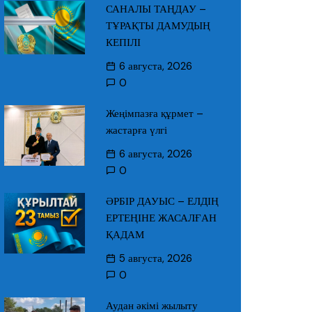
САНАЛЫ ТАҢДАУ –
ТҰРАҚТЫ ДАМУДЫҢ
КЕПІЛІ
6 августа, 2026
0
Жеңімпазға құрмет –
жастарға үлгі
6 августа, 2026
0
ӘРБІР ДАУЫС – ЕЛДІҢ
ЕРТЕҢІНЕ ЖАСАЛҒАН
ҚАДАМ
5 августа, 2026
0
Аудан әкімі жылыту