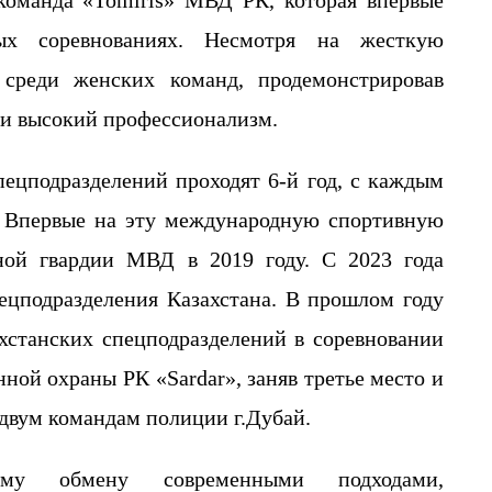
ных соревнованиях. Несмотря на жесткую
 среди женских команд, продемонстрировав
 и высокий профессионализм.
ецподразделений проходят 6-й год, с каждым
.
Впервые на эту международную спортивную
ной гвардии МВД в 2019
году. С 2023 года
пецподразделения Казахстана. В прошлом году
ахстанских спецподразделений в соревновании
нной охраны РК «
Sardar
», заняв третье место и
– двум командам полиции
г.Дубай
.
му
обмен
у
современными
подходами,