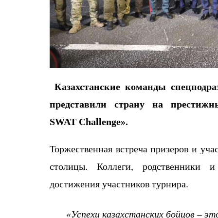
Казахстански
е
команды спецподра
представили страну на престиж
SWAT
Challenge
».
Торжественная встреча призеров и уча
столицы.
Коллеги, родственники и
достижения участников турнира.
«Успехи казахстанских бойцов – эт