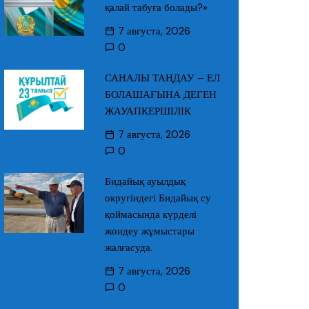
қалай табуға болады?»
7 августа, 2026
0
САНАЛЫ ТАҢДАУ – ЕЛ
БОЛАШАҒЫНА ДЕГЕН
ЖАУАПКЕРШІЛІК
7 августа, 2026
0
Бидайық ауылдық
округіндегі Бидайық су
қоймасында күрделі
жөндеу жұмыстары
жалғасуда.
7 августа, 2026
0