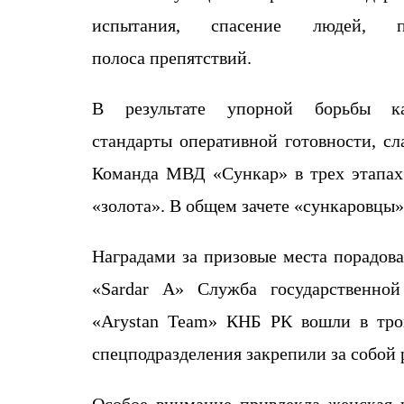
испытания, спасение людей, 
полос
а
препятствий.
В результате
упорной борьбы
к
стандарты
оперативной готовности, сл
Команда МВД «
Сункар
» в трех этапа
«золота». В общем зачете «
сункаровцы
»
Наградами за
призовые места
порадов
«
Sardar
A» Служба государственной 
«
Arystan
Team
» КНБ
РК вошли
в тро
спецподразделения закрепили за собой
Особое внимание привлекла женская 