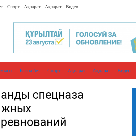
ет
Спорт
Ақпарат
Ақпарат
Видео
рмысы
Басты бет
Спорт
Ақпарат
Ақпарат
Видео
манды спецназа
тижных
оревнований