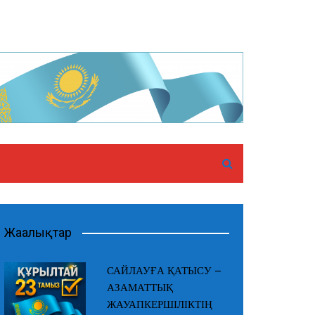
Жаңалықтар
САЙЛАУҒА ҚАТЫСУ –
АЗАМАТТЫҚ
ЖАУАПКЕРШІЛІКТІҢ