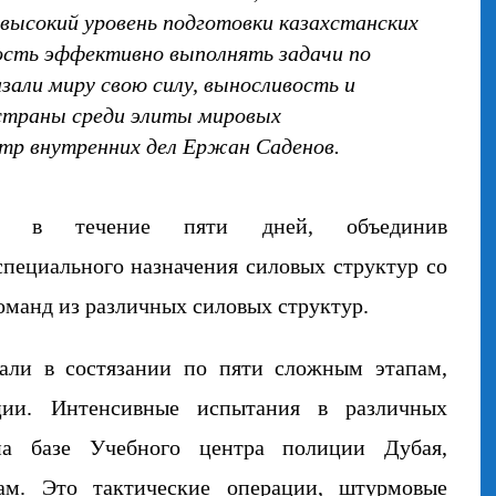
высокий уровень подготовки казахстанских
ность эффективно выполнять задачи по
зали миру свою силу, выносливость и
 страны среди элиты мировых
тр внутренних дел
Ержан
Саденов
.
ла в течени
е
пяти дней
, объединив
специального назначения силовых структур
со
команд
из различных силовых структур.
вали в состязании по пяти сложным этапам,
ции. И
нтенсивные испытания в различных
на базе Учебного центра полиции Дубая,
там.
Это
тактические операции, штурмовые