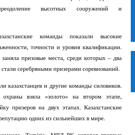
преодоление высотных сооружений и
азахстански
е
команд
ы
показали
высокие
аженности, точности и уровня квалификации.
х заняла призовые места, среди которых
–
два
 стали
серебряными
п
ризерами соревнований.
али
казахстанцев
и другие команды силовиков.
охраны взяла «золото» на втором этапе,
йку призеров на двух этапах.
Казахстанские
 репутацию одних из сильнейших в мире.
команда «
Tomiris
» МВД РК, которая впервые