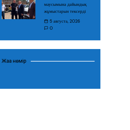
маусымына дайындық
жұмыстарын тексерді
5 августа, 2026
0
Жаңа нөмір