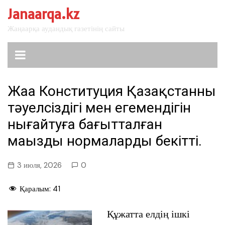
перейти
Janaarqa.kz
к
Жаңаарқа аудандық газетінің сайты
содержанию
Жаңа Конституция Қазақстанның
тәуелсіздігі мен егемендігін
нығайтуға бағытталған
маңызды нормаларды бекітті.
3 июля, 2026
0
Қаралым:
41
Құжатта елдің ішкі