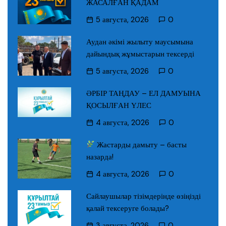
ЖАСАЛҒАН ҚАДАМ
5 августа, 2026
0
Аудан әкімі жылыту маусымына
дайындық жұмыстарын тексерді
5 августа, 2026
0
ӘРБІР ТАҢДАУ – ЕЛ ДАМУЫНА
ҚОСЫЛҒАН ҮЛЕС
4 августа, 2026
0
Жастарды дамыту – басты
назарда!
4 августа, 2026
0
Сайлаушылар тізімдерінде өзіңізді
қалай тексеруге болады?
3 августа, 2026
0