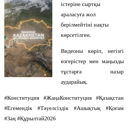
істеріне сыртқы
араласуға жол
берілмейтіні нақты
көрсетілген.
Видеоны көріп, негізгі
өзгерістер мен маңызды
тұстарға назар
аударайық.
#Конституция #ЖаңаКонституция #Қазақстан
#Егемендік #Тәуелсіздік #Ашықтық #Қоғам
#Заң #Құрылтай2026