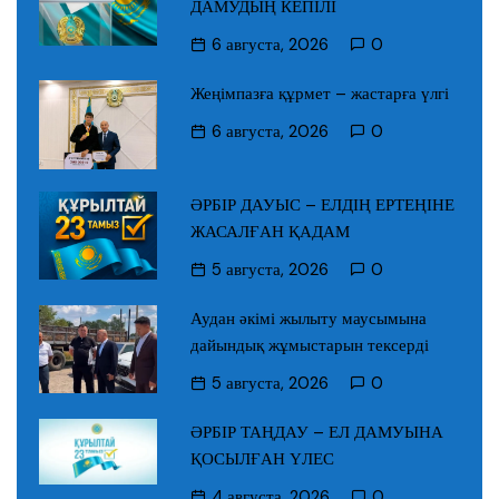
ДАМУДЫҢ КЕПІЛІ
6 августа, 2026
0
Жеңімпазға құрмет – жастарға үлгі
6 августа, 2026
0
ӘРБІР ДАУЫС – ЕЛДІҢ ЕРТЕҢІНЕ
ЖАСАЛҒАН ҚАДАМ
5 августа, 2026
0
Аудан әкімі жылыту маусымына
дайындық жұмыстарын тексерді
5 августа, 2026
0
ӘРБІР ТАҢДАУ – ЕЛ ДАМУЫНА
ҚОСЫЛҒАН ҮЛЕС
4 августа, 2026
0