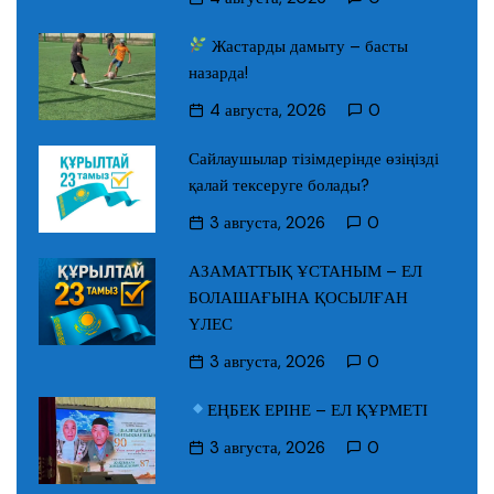
Жастарды дамыту – басты
назарда!
4 августа, 2026
0
Сайлаушылар тізімдерінде өзіңізді
қалай тексеруге болады?
3 августа, 2026
0
АЗАМАТТЫҚ ҰСТАНЫМ – ЕЛ
БОЛАШАҒЫНА ҚОСЫЛҒАН
ҮЛЕС
3 августа, 2026
0
ЕҢБЕК ЕРІНЕ – ЕЛ ҚҰРМЕТІ
3 августа, 2026
0