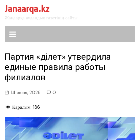
перейти
Janaarqa.kz
к
Жаңаарқа аудандық газетінің сайты
содержанию
Партия «Әділет» утвердила
единые правила работы
филиалов
14 июня, 2026
0
Қаралым:
136