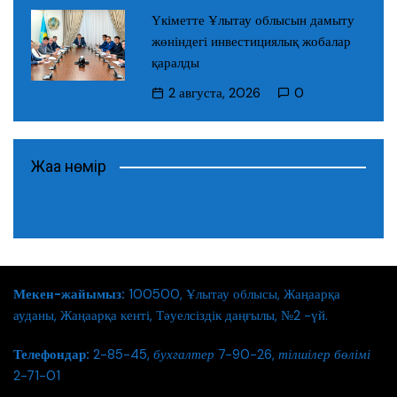
Үкіметте Ұлытау облысын дамыту
жөніндегі инвестициялық жобалар
қаралды
2 августа, 2026
0
Жаңа нөмір
Мекен-жайымыз:
100500, Ұлытау облысы, Жаңаарқа
ауданы, Жаңаарқа кенті, Тәуелсіздік даңғылы, №2 -үй.
Телефондар:
2-85-45,
бухгалтер
7-90-26,
тілшілер бөлімі
2-71-01