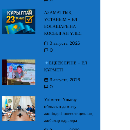
АЗАМАТТЫҚ
ҰСТАНЫМ – ЕЛ
БОЛАШАҒЫНА
ҚОСЫЛҒАН ҮЛЕС
3 августа, 2026
0
ЕҢБЕК ЕРІНЕ – ЕЛ
ҚҰРМЕТІ
3 августа, 2026
0
Үкіметте Ұлытау
облысын дамыту
жөніндегі инвестициялық
жобалар қаралды