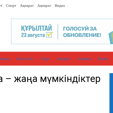
ет
Спорт
Ақпарат
Ақпарат
Видео
рмысы
Басты бет
Спорт
Ақпарат
Ақпарат
Видео
 – жаңа мүмкіндіктер