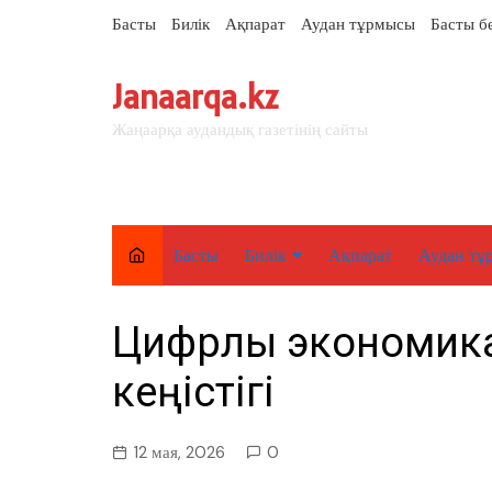
перейти
Басты
Билік
Ақпарат
Аудан тұрмысы
Басты б
к
содержанию
Janaarqa.kz
Жаңаарқа аудандық газетінің сайты
Басты
Билік
Ақпарат
Аудан тұ
Елорда
Цифрлық экономика
Аймақ
кеңістігі
Аудан
12 мая, 2026
0