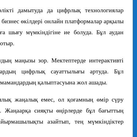
рлікті дамытуда да цифрлық технологиялар
 бизнес өкілдері онлайн платформалар арқылы
рға шығу мүмкіндігіне ие болуда. Бұл аудан
отыр.
удың маңызы зор. Мектептерде интерактивті
лардың цифрлық сауаттылығы артуда. Бұл
уи мамандардың қалыптасуына жол ашады.
ялық жаңалық емес, ол қоғамның өмір сүру
. Жаңаарқа сияқты өңірлерде бұл бағыттың
йырмашылықты азайтып, тең мүмкіндіктер