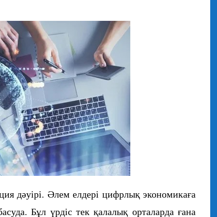
ация дәуірі. Әлем елдері цифрлық экономикаға
асуда. Бұл үрдіс тек қалалық орталарда ғана