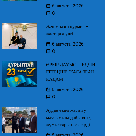
6 августа, 2026
0
Жеңімпазға құрмет –
жастарға үлгі
6 августа, 2026
0
ӘРБІР ДАУЫС – ЕЛДІҢ
ЕРТЕҢІНЕ ЖАСАЛҒАН
ҚАДАМ
5 августа, 2026
0
Аудан әкімі жылыту
маусымына дайындық
жұмыстарын тексерді
5 августа, 2026