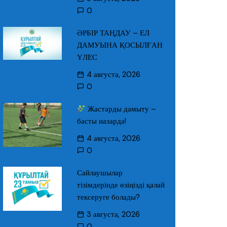
0
ӘРБІР ТАҢДАУ – ЕЛ
ДАМУЫНА ҚОСЫЛҒАН
ҮЛЕС
4 августа, 2026
0
Жастарды дамыту –
басты назарда!
4 августа, 2026
0
Сайлаушылар
тізімдерінде өзіңізді қалай
тексеруге болады?
3 августа, 2026
0