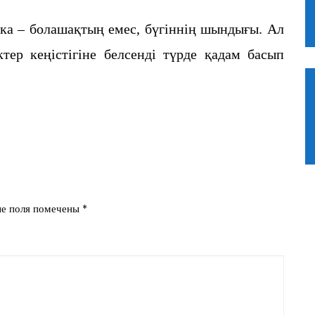
а – болашақтың емес, бүгіннің шындығы. Ал
ер кеңістігіне белсенді түрде қадам басып
ые поля помечены
*