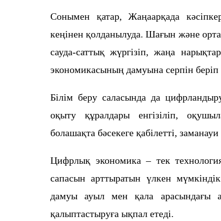
Сонымен қатар, Жаңаарқада кәсіпке
кеңінен қолданылуда. Шағын және орта
сауда-саттық жүргізіп, жаңа нарықта
экономикасының дамуына серпін беріп 
Білім беру саласында да цифрландыр
оқыту құралдары енгізіліп, оқушы
болашақта бәсекеге қабілетті, замана
Цифрлық экономика – тек технологи
сапасын арттыратын үлкен мүмкіндік
дамуы ауыл мен қала арасындағы а
қалыптастыруға ықпал етеді.