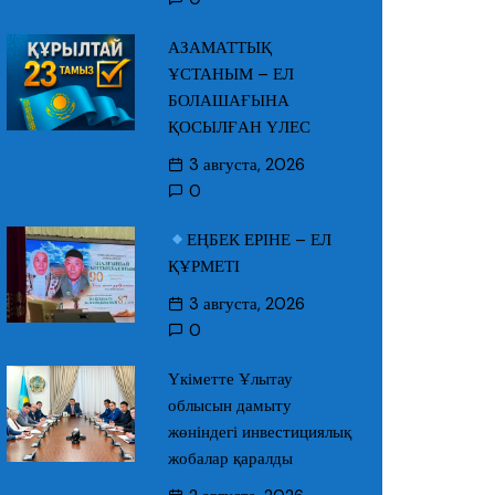
АЗАМАТТЫҚ
ҰСТАНЫМ – ЕЛ
БОЛАШАҒЫНА
ҚОСЫЛҒАН ҮЛЕС
3 августа, 2026
0
ЕҢБЕК ЕРІНЕ – ЕЛ
ҚҰРМЕТІ
3 августа, 2026
0
Үкіметте Ұлытау
облысын дамыту
жөніндегі инвестициялық
жобалар қаралды