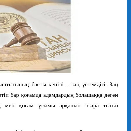
тығының басты кепілі – заң үстемдігі. Заң
әртіп бар қоғамда адамдардың болашаққа деген
аң мен қоғам ұғымы әрқашан өзара тығыз