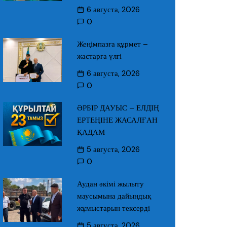
6 августа, 2026
0
Жеңімпазға құрмет –
жастарға үлгі
6 августа, 2026
0
ӘРБІР ДАУЫС – ЕЛДІҢ
ЕРТЕҢІНЕ ЖАСАЛҒАН
ҚАДАМ
5 августа, 2026
0
Аудан әкімі жылыту
маусымына дайындық
жұмыстарын тексерді
5 августа, 2026