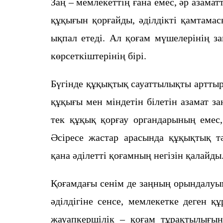
Заң – мемлекеттің ғана емес, әр азама
құқығын қорғайды, әділдікті қамтамас
ықпал етеді. Ал қоғам мүшелерінің з
көрсеткіштерінің бірі.
Бүгінде құқықтық сауаттылықты арттыру
құқығы мен міндетін білетін азамат за
тек құқық қорғау органдарының емес,
Әсіресе жастар арасында құқықтық т
қана әділетті қоғамның негізін қалайды
Қоғамдағы сенім де заңның орындалуы
әділдігіне сенсе, мемлекетке деген 
жауапкершілік – қоғам тұрақтылығыны