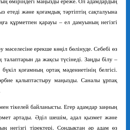
ттың өміріндегі маңызды ереже. Ол адамдардың
ыз етеді және қоғамдық тәртіптің сақталуына
аңға құрметпен қарауы – ел дамуының негізгі
 мәселесіне ерекше көңіл бөлінуде. Себебі өз
ң талаптарын да жақсы түсінеді. Заңды білу –
 бүкіл қоғамның ортақ мәдениетінің белгісі.
әрбие қалыптастыру маңызды. Саналы ұрпақ
.
мен тікелей байланысты. Егер адамдар заңның
құрмет артады. Әділ шешім, адал қызмет және
ң негізгі тіректері. Сондықтан әр адам өз