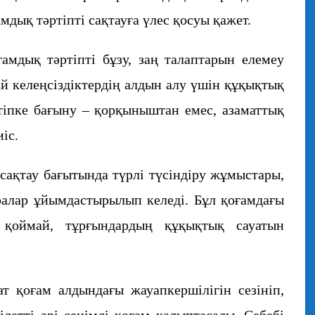
мдық тәртіпті сақтауға үлес қосуы қажет.
ғамдық тәртіпті бұзу, заң талаптарын елемеу
ай келеңсіздіктердің алдын алу үшін құқықтық
тіпке бағыну – қорқыныштан емес, азаматтық
іс.
 сақтау бағытында түрлі түсіндіру жұмыстары,
алар ұйымдастырылып келеді. Бұл қоғамдағы
а қоймай, тұрғындардың құқықтық сауатын
ат қоғам алдындағы жауапкершілігін сезініп,
ділетті әрі сенімді қоғам қалыптасады. Себебі