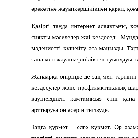
әрекетіне жауапкершілікпен қарап, қоға
Қазіргі таңда интернет алаяқтығы, қо
сияқты мәселелер жиі кездеседі. Мұнд
мәдениетті күшейту аса маңызды. Тәр
сана мен жауапкершіліктен туындауы ти
Жаңаарқа өңірінде де заң мен тәртіпті
кездесулер және профилактикалық шар
қауіпсіздікті қамтамасыз етіп қан
арттыруға оң әсерін тигізуде.
Заңға құрмет – елге құрмет. Әр азам
тәртіпті сақтауға атсалысқанда ғана ә