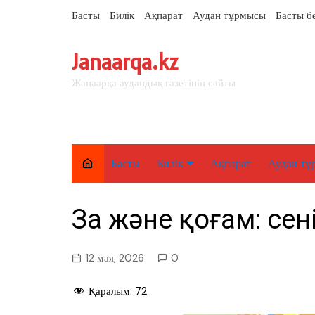
перейти
Басты
Билік
Ақпарат
Аудан тұрмысы
Басты б
к
содержанию
Janaarqa.kz
Жаңаарқа аудандық газетінің сайты
Басты
Билік
Ақпарат
Аудан тұ
Елорда
Заң және қоғам: се
Аймақ
Аудан
12 мая, 2026
0
Қаралым:
72