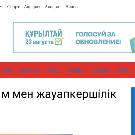
ет
Спорт
Ақпарат
Ақпарат
Видео
рмысы
Басты бет
Спорт
Ақпарат
Ақпарат
Видео
нім мен жауапкершілік