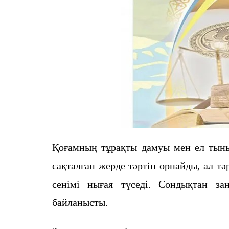
Қоғамның тұрақты дамуы мен ел тыныш
сақталған жерде тәртіп орнайды, ал т
сенімі нығая түседі. Сондықтан з
байланысты.