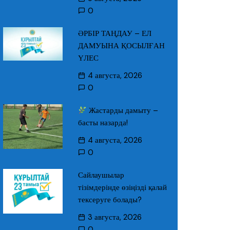
0
ӘРБІР ТАҢДАУ – ЕЛ
ДАМУЫНА ҚОСЫЛҒАН
ҮЛЕС
4 августа, 2026
0
Жастарды дамыту –
басты назарда!
4 августа, 2026
0
Сайлаушылар
тізімдерінде өзіңізді қалай
тексеруге болады?
3 августа, 2026
0