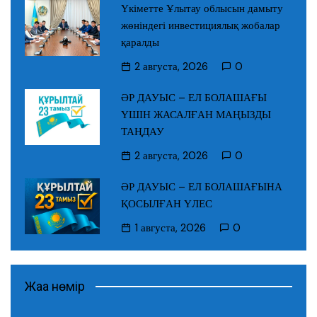
Үкіметте Ұлытау облысын дамыту
жөніндегі инвестициялық жобалар
қаралды
2 августа, 2026
0
ӘР ДАУЫС – ЕЛ БОЛАШАҒЫ
ҮШІН ЖАСАЛҒАН МАҢЫЗДЫ
ТАҢДАУ
2 августа, 2026
0
ӘР ДАУЫС – ЕЛ БОЛАШАҒЫНА
ҚОСЫЛҒАН ҮЛЕС
1 августа, 2026
0
Жаңа нөмір