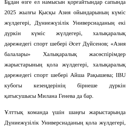
Бұдан өзге ел намысын қорғайтындар сапында
2025 жылғы Қысқы Азия ойындарының күміс
жүлдегері, Дүниежүзілік Универсиаданың екі
дүркін күміс жүлдегері, халықаралық
дәрежедегі спорт шебері Әсет Дүйсенов; «Азия
балалары» Халықаралық жасөспірімдер
жарыстарының қола жүлдегері, халықаралық
дәрежедегі спорт шебері Айша Рақышева; IBU
кубогы кезеңдерінің бірнеше дүркін
қатысушысы Милана Генева да бар.
Ұлттық команда үшін шаңғы жарыстарында
Дүниежүзілік Универсиаданың қола жүлдегері,