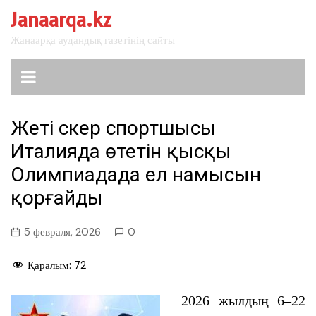
перейти
Janaarqa.kz
к
Жаңаарқа аудандық газетінің сайты
содержанию
Жеті әскер спортшысы
Италияда өтетін қысқы
Олимпиадада ел намысын
қорғайды
5 февраля, 2026
0
Қаралым:
72
2026 жылдың 6–22