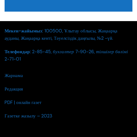
Мекен-жайымыз:
100500, Ұлытау облысы, Жаңаарқа
ауданы, Жаңаарқа кенті, Тәуелсіздік даңғылы, №2 -үй.
Телефондар:
2-85-45,
бухгалтер
7-90-26,
тілшілер бөлімі
2-71-01
Жарнама
Редакция
PDF | онлайн газет
Газетке жазылу – 2023