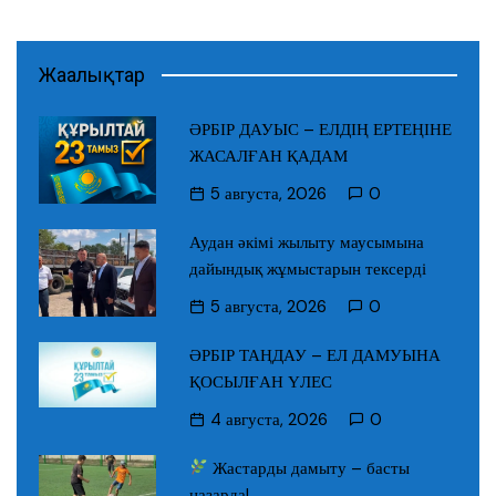
Жаңалықтар
ӘРБІР ДАУЫС – ЕЛДІҢ ЕРТЕҢІНЕ
ЖАСАЛҒАН ҚАДАМ
5 августа, 2026
0
Аудан әкімі жылыту маусымына
дайындық жұмыстарын тексерді
5 августа, 2026
0
ӘРБІР ТАҢДАУ – ЕЛ ДАМУЫНА
ҚОСЫЛҒАН ҮЛЕС
4 августа, 2026
0
Жастарды дамыту – басты
назарда!