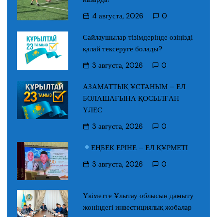
4 августа, 2026
0
Сайлаушылар тізімдерінде өзіңізді
қалай тексеруге болады?
3 августа, 2026
0
АЗАМАТТЫҚ ҰСТАНЫМ – ЕЛ
БОЛАШАҒЫНА ҚОСЫЛҒАН
ҮЛЕС
3 августа, 2026
0
ЕҢБЕК ЕРІНЕ – ЕЛ ҚҰРМЕТІ
3 августа, 2026
0
Үкіметте Ұлытау облысын дамыту
жөніндегі инвестициялық жобалар