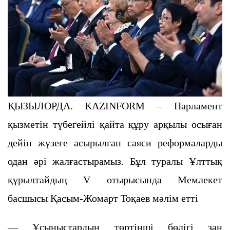
ҚЫЗЫЛОРДА. KAZINFORM – Парламент
қызметін түбегейлі қайта құру арқылы осыған
дейін жүзеге асырылған саяси реформаларды
одан әрі жалғастырамыз. Бұл туралы Ұлттық
құрылтайдың V отырысында Мемлекет
басшысы Қасым-Жомарт Тоқаев мәлім етті
— Ұсыныстардың төртінші бөлігі заң