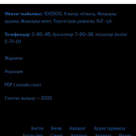
Мекен-жайымыз:
100500, Ұлытау облысы, Жаңаарқа
ауданы, Жаңаарқа кенті, Тәуелсіздік даңғылы, №2 -үй.
Телефондар:
2-85-45,
бухгалтер
7-90-26,
тілшілер бөлімі
2-71-01
Жарнама
Редакция
PDF | онлайн газет
Газетке жазылу – 2023
Басты
Билік
Ақпарат
Аудан тұрмысы
Басты бет
Спорт
Ақпарат
Ақпарат
Видео