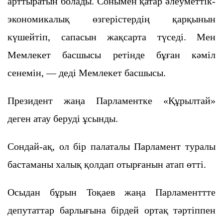
арттыратын болады. Сонымен қатар әлеуметтік-
экономикалық өзгерістердің қарқынын
күшейтіп, сапасын жақсарта түседі. Мен
Мемлекет басшысы ретінде бұған кәміл
сенемін, — деді Мемлекет басшысы.
Президент жаңа Парламентке «Құрылтай»
деген атау беруді ұсынды.
Сондай-ақ, ол бір палаталы Парламент туралы
бастаманы халық қолдап отырғанын атап өтті.
Осыдан бұрын Тоқаев жаңа Парламенттте
депутаттар барлығына бірдей ортақ тәртіппен