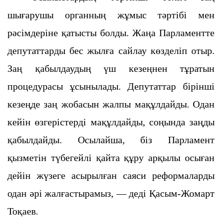
шығарушы органның жұмыс тәртібі мен
рәсімдеріне қатысты болды. Жаңа Парламентте
депутаттарды бес жылға сайлау көзделіп отыр.
Заң қабылдаудың үш кезеңнен тұратын
процедурасы ұсынылады. Депутаттар бірінші
кезеңде заң жобасын жалпы мақұлдайды. Одан
кейін өзгерістерді мақұлдайды, соңында заңды
қабылдайды. Осылайша, біз Парламент
қызметін түбегейлі қайта құру арқылы осыған
дейін жүзеге асырылған саяси реформаларды
одан әрі жалғастырамыз, — деді Қасым-Жомарт
Тоқаев.