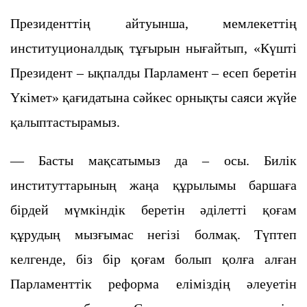
Президенттің айтуынша, мемлекеттің
институционалдық тұғырын нығайтып, «Күшті
Президент – ықпалды Парламент – есеп беретін
Үкімет» қағидатына сәйкес орнықты саяси жүйе
қалыптастырамыз.
— Басты мақсатымыз да – осы. Билік
институттарының жаңа құрылымы баршаға
бірдей мүмкіндік беретін әділетті қоғам
құрудың мызғымас негізі болмақ. Түптеп
келгенде, біз бір қоғам болып қолға алған
Парламенттік реформа еліміздің әлеуетін