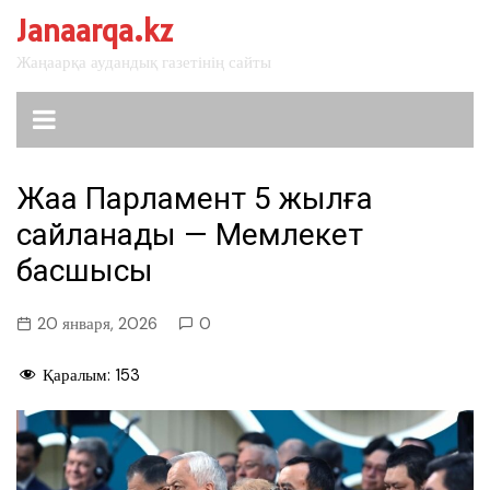
перейти
Janaarqa.kz
к
Жаңаарқа аудандық газетінің сайты
содержанию
Жаңа Парламент 5 жылға
сайланады — Мемлекет
басшысы
20 января, 2026
0
Қаралым:
153