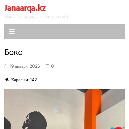
перейти
Janaarqa.kz
к
Жаңаарқа аудандық газетінің сайты
содержанию
Бокс
19 января, 2026
0
Қаралым:
142