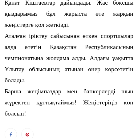
Қанат Кіштаевтар дайындады.
Жас боксшы
қыздарымыз бұл жарыста өте жарқын
жеңістерге қол жеткізді.
Аталған іріктеу сайысынан өткен спортшылар
алда өтетін Қазақстан Республикасының
чемпионатына жолдама алды.
Алдағы уақытта
Ұлытау облысының атынан өнер көрсететін
болады.
Барша жеңімпаздар мен бапкерлерді шын
жүректен құттықтаймыз! Жеңістеріңіз көп
болсын!