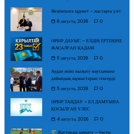
Жеңімпазға құрмет – жастарға үлгі
6 августа, 2026
0
ӘРБІР ДАУЫС – ЕЛДІҢ ЕРТЕҢІНЕ
ЖАСАЛҒАН ҚАДАМ
5 августа, 2026
0
Аудан әкімі жылыту маусымына
дайындық жұмыстарын тексерді
5 августа, 2026
0
ӘРБІР ТАҢДАУ – ЕЛ ДАМУЫНА
ҚОСЫЛҒАН ҮЛЕС
4 августа, 2026
0
Жастарды дамыту – басты