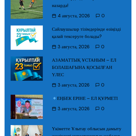
назарда!
4 августа, 2026
0
Сайлаушылар тізімдерінде өзіңізді
қалай тексеруге болады?
3 августа, 2026
0
АЗАМАТТЫҚ ҰСТАНЫМ – ЕЛ
БОЛАШАҒЫНА ҚОСЫЛҒАН
ҮЛЕС
3 августа, 2026
0
ЕҢБЕК ЕРІНЕ – ЕЛ ҚҰРМЕТІ
3 августа, 2026
0
Үкіметте Ұлытау облысын дамыту
жөніндегі инвестициялық жобалар