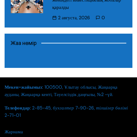
қаралды
2 августа, 2026
0
Жаңа нөмір
Мекен-жайымыз:
100500, Ұлытау облысы, Жаңаарқа
ауданы, Жаңаарқа кенті, Тәуелсіздік даңғылы, №2 -үй.
Телефондар:
2-85-45,
бухгалтер
7-90-26,
тілшілер бөлімі
2-71-01
Жарнама