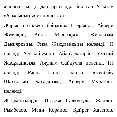
жасөспірім қыздар арасында бокстан Ұлытау
облысының чемпионаты өтті.
Жарыс нәтижесі бойынша І орынды Айзере
Жұмақай, Айлы Медетқызы, Жұлдызай
Даниярқызы, Риза Жасұланқызы
иеленді. ІІ
орынды Асылай Жеңіс, Айару Батарбек, Үмітай
Жасұланқызы, Аяулым Сайдулла иеленді. ІІІ
орынды Раяна
Ғани, Талшын Бөгенбай,
Шахназым Бахауатова, Айзере Мұратбек
иеленді.
Жеңімпаздарды Шыңғыс Сәлкенұлы, Жандос
Рымбеков, Мәди Қоранов, Қайрат Хасенов,