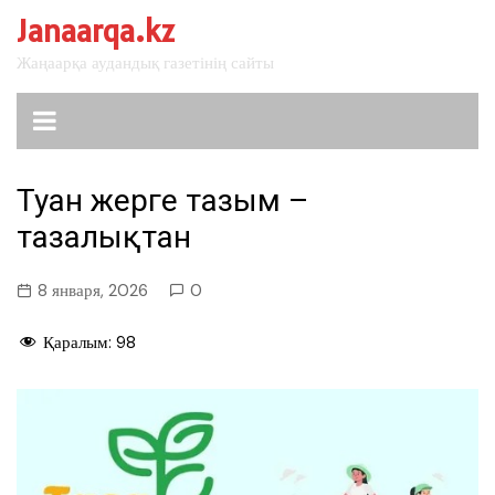
перейти
Janaarqa.kz
к
Жаңаарқа аудандық газетінің сайты
содержанию
Туған жерге тағзым –
тазалықтан
8 января, 2026
0
Қаралым:
98