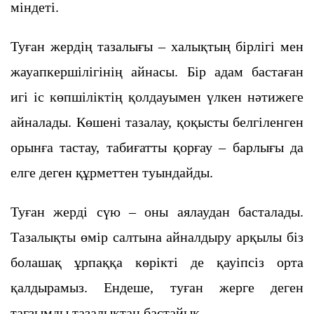
міндеті.
Туған жердің тазалығы – халықтың бірлігі мен
жауапкершілігінің айнасы. Бір адам бастаған
игі іс көпшіліктің қолдауымен үлкен нәтижеге
айналады. Көшені тазалау, қоқысты белгіленген
орынға тастау, табиғатты қорғау – барлығы да
елге деген құрметтен туындайды.
Туған жерді сүю – оны аялаудан басталады.
Тазалықты өмір салтына айналдыру арқылы біз
болашақ ұрпаққа көрікті де қауіпсіз орта
қалдырамыз. Ендеше, туған жерге деген
тағзымды тазалықтан бастайық.