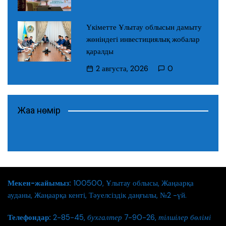
Үкіметте Ұлытау облысын дамыту
жөніндегі инвестициялық жобалар
қаралды
2 августа, 2026
0
Жаңа нөмір
Мекен-жайымыз:
100500, Ұлытау облысы, Жаңаарқа
ауданы, Жаңаарқа кенті, Тәуелсіздік даңғылы, №2 -үй.
Телефондар:
2-85-45,
бухгалтер
7-90-26,
тілшілер бөлімі