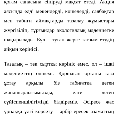
қоғам санасына сіңіруді мақсат етеді. Акция
аясында елді мекендерді, көшелерді, саябақтар
мен табиғи аймақтарды тазалау жұмыстары
жүргізіліп, тұрғындар экологиялық мәдениетке
шақырылады. Бұл – туған жерге тағзым етудің
айқын көрінісі.
Тазалық – тек сыртқы көрініс емес, ол – ішкі
мәдениеттің өлшемі. Қоршаған ортаны таза
ұстау арқылы біз табиғатқа деген
жанашырлығымызды, елге деген
сүйіспеншілігімізді білдіреміз. Әсіресе жас
ұрпаққа үлгі көрсету – әрбір ересек азаматтың