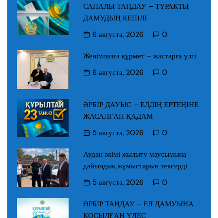
САНАЛЫ ТАҢДАУ – ТҰРАҚТЫ
ДАМУДЫҢ КЕПІЛІ
6 августа, 2026
0
Жеңімпазға құрмет – жастарға үлгі
6 августа, 2026
0
ӘРБІР ДАУЫС – ЕЛДІҢ ЕРТЕҢІНЕ
ЖАСАЛҒАН ҚАДАМ
5 августа, 2026
0
Аудан әкімі жылыту маусымына
дайындық жұмыстарын тексерді
5 августа, 2026
0
ӘРБІР ТАҢДАУ – ЕЛ ДАМУЫНА
ҚОСЫЛҒАН ҮЛЕС