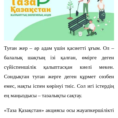
Туған жер – әр адам үшін қасиетті ұғым. Ол –
балалық шақтың ізі қалған, өмірге деген
сүйіспеншілік қалыптасқан киелі мекен.
Сондықтан туған жерге деген құрмет сөзбен
емес, нақты іспен көрінуі тиіс. Сол игі істердің
ең маңыздысы – тазалықты сақтау.
«Таза Қазақстан» акциясы осы жауапкершілікті