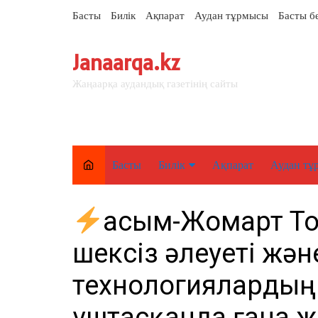
перейти
Басты
Билік
Ақпарат
Аудан тұрмысы
Басты б
к
содержанию
Janaarqa.kz
Жаңаарқа аудандық газетінің сайты
Басты
Билік
Ақпарат
Аудан тұ
Елорда
Қасым-Жомарт Т
Аймақ
шексіз әлеуеті жән
Аудан
технологиялардың 
ұштасқанда ғана 