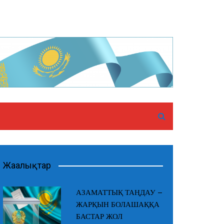
Жаңалықтар
АЗАМАТТЫҚ ТАҢДАУ –
ЖАРҚЫН БОЛАШАҚҚА
БАСТАР ЖОЛ