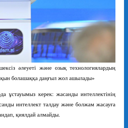
ексіз әлеуеті және озық технологиялардың
арқын болашаққа даңғыл жол ашылады»
да ұстауымыз керек: жасанды интеллектінің
асанды интеллект талдау және болжам жасауға
андап, қиялдай алмайды.