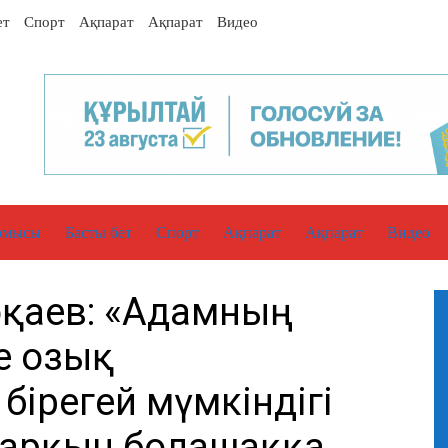
ет
Спорт
Ақпарат
Ақпарат
Видео
рмысы
Басты бет
Спорт
Ақпарат
Ақпарат
Видео
оқаев: «Адамның
е озық
бірегей мүмкіндігі
жарқын болашаққа