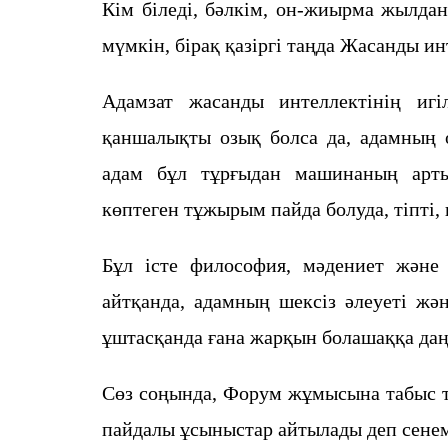
Кім біледі, бәлкім, он-жиырма жылдан
мүмкін, бірақ қазіргі таңда Жасанды и
Адамзат жасанды интеллектінің игіл
қаншалықты озық болса да, адамның о
адам бұл тұрғыдан машинаның арт
көптеген тұжырым пайда болуда, тіпті, 
Бұл істе философия, мәдениет және 
айтқанда, адамның шексіз әлеуеті жә
ұштасқанда ғана жарқын болашаққа да
Сөз соңында, Форум жұмысына табыс т
пайдалы ұсыныстар айтылады деп сенем