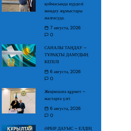
қоймасында күрделі
жөндеу жұмыстары
жалғасуда.
7 августа, 2026
0
САНАЛЫ ТАҢДАУ –
ТҰРАҚТЫ ДАМУДЫҢ
КЕПІЛІ
6 августа, 2026
0
Жеңімпазға құрмет –
жастарға үлгі
6 августа, 2026
0
ӘРБІР ДАУЫС – ЕЛДІҢ