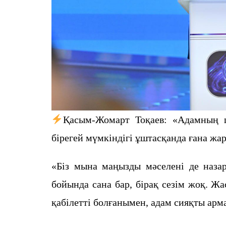
Қасым-Жомарт Тоқаев: «Адамның ш
бірегей мүмкіндігі ұштасқанда ғана ж
«Біз мына маңызды мәселені де назар
бойында сана бар, бірақ сезім жоқ. Ж
қабілетті болғанымен, адам сияқты арм