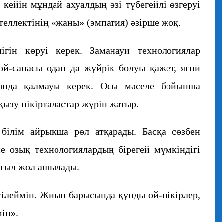
 кейін мұндай ахуалдың өзі түбегейлі өзгеруі
нтеллектінің «жаны» (эмпатия) әзірше жоқ.
ігін көруі керек. Заманауи технологиялар
й-санасы одан да жүйрік болуы қажет, яғни
ында қалмауы керек. Осы мәселе бойынша
қызу пікірталастар жүріп жатыр.
білім айрықша рөл атқарады. Басқа сөзбен
не озық технологиялардың бірегей мүмкіндігі
ңғыл жол ашылады.
ілеймін. Жиын барысында құнды ой-пікірлер,
ін».