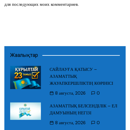
для последующих моих комментариев.
Жаңалықтар
САЙЛАУҒА ҚАТЫСУ –
АЗАМАТТЫҚ
ЖАУАПКЕРШІЛІКТІҢ КӨРІНІСІ
8 августа, 2026
0
АЗАМАТТЫҚ БЕЛСЕНДІЛІК – ЕЛ
ДАМУЫНЫҢ НЕГІЗІ
8 августа, 2026
0