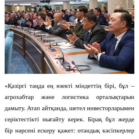
«Қазіргі таңда ең өзекті міндеттің бірі, бұл –
агрохабтар және логистика орталықтарын
дамыту. Атап айтқанда, шетел инвесторларымен
серіктестікті нығайту керек. Бірақ бұл жерде
бір нәрсені ескеру қажет: отандық кәсіпкерлер