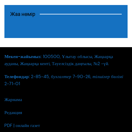
Жаңа нөмір
Мекен-жайымыз:
100500, Ұлытау облысы, Жаңаарқа
ауданы, Жаңаарқа кенті, Тәуелсіздік даңғылы, №2 -үй.
Телефондар:
2-85-45,
бухгалтер
7-90-26,
тілшілер бөлімі
2-71-01
Жарнама
Редакция
PDF | онлайн газет