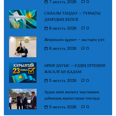
7 августа, 2026
0
САНАЛЫ ТАҢДАУ – ТҰРАҚТЫ
ДАМУДЫҢ КЕПІЛІ
6 августа, 2026
0
Жеңімпазға құрмет – жастарға үлгі
6 августа, 2026
0
ӘРБІР ДАУЫС – ЕЛДІҢ ЕРТЕҢІНЕ
ЖАСАЛҒАН ҚАДАМ
5 августа, 2026
0
Аудан әкімі жылыту маусымына
дайындық жұмыстарын тексерді
5 августа, 2026
0