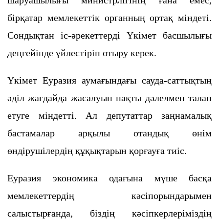
шаруашылығы министрлігінің ғана емес,
бірқатар мемлекеттік органның ортақ міндеті.
Сондықтан іс-әрекеттерді Үкімет басшылығы
деңгейінде үйлестіріп отыру керек.
Үкімет Еуразия аумағындағы сауда-саттықтың
әділ жағдайда жасалуын нақты дәлелмен талап
етуге міндетті. Ал депутаттар заңнамалық
бастамалар арқылы отандық өнім
өндірушілердің құқықтарын қорғауға тиіс.
Еуразия экономика одағына мүше басқа
мемлекеттердің кәсіпорындарымен
салыстырғанда, біздің кәсіпкерлеріміздің