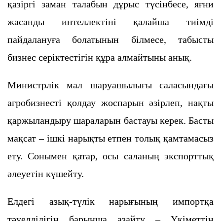
қазіргі заман талабын дұрыс түсінбесе, яғни
жасанды интеллектіні қалайша тиімді
пайдалануға болатынын білмесе, табысты
бизнес серіктестігін құра алмайтыны анық.
Министрлік мал шаруашылығы саласындағы
агробизнесті қолдау жоспарын әзірлеп, нақты
қаржыландыру шараларын бастауы керек. Басты
мақсат – ішкі нарықты етпен толық қамтамасыз
ету. Сонымен қатар, осы саланың экспорттық
әлеуетін күшейту.
Елдегі азық-түлік нарығының импортқа
тәуелділігін барынша азайту – Үкіметтің