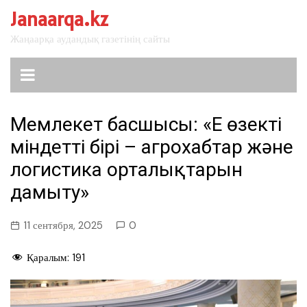
перейти
Janaarqa.kz
к
Жаңаарқа аудандық газетінің сайты
содержанию
Мемлекет басшысы: «Ең өзекті
міндеттің бірі – агрохабтар және
логистика орталықтарын
дамыту»
11 сентября, 2025
0
Қаралым:
191