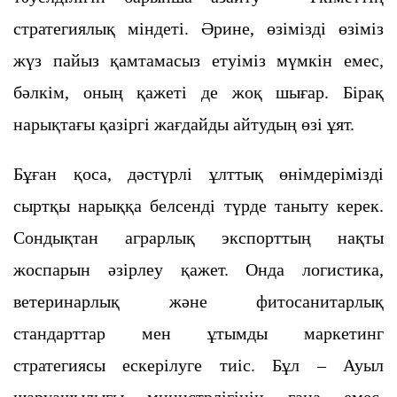
стратегиялық міндеті. Әрине, өзімізді өзіміз
жүз пайыз қамтамасыз етуіміз мүмкін емес,
бәлкім, оның қажеті де жоқ шығар. Бірақ
нарықтағы қазіргі жағдайды айтудың өзі ұят.
Бұған қоса, дәстүрлі ұлттық өнімдерімізді
сыртқы нарыққа белсенді түрде таныту керек.
Сондықтан аграрлық экспорттың нақты
жоспарын әзірлеу қажет. Онда логистика,
ветеринарлық және фитосанитарлық
стандарттар мен ұтымды маркетинг
стратегиясы ескерілуге тиіс. Бұл – Ауыл