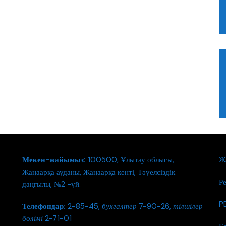
Мекен-жайымыз:
100500, Ұлытау облысы,
Ж
Жаңаарқа ауданы, Жаңаарқа кенті, Тәуелсіздік
Р
даңғылы, №2 -үй.
PD
Телефондар:
2-85-45,
бухгалтер
7-90-26,
тілшілер
бөлімі
2-71-01