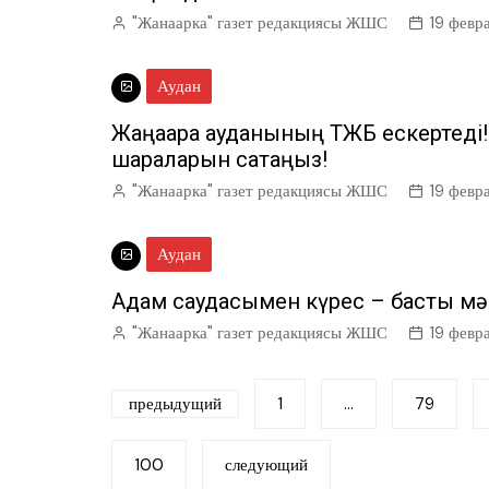
"Жанаарка" газет редакциясы ЖШС
19 февр
Аудан
Жаңаарқа ауданының ТЖБ ескертеді! А
шараларын сақтаңыз!
"Жанаарка" газет редакциясы ЖШС
19 февр
Аудан
Адам саудасымен күрес – басты м
"Жанаарка" газет редакциясы ЖШС
19 февр
Пагинация
предыдущий
1
…
79
записей
100
следующий