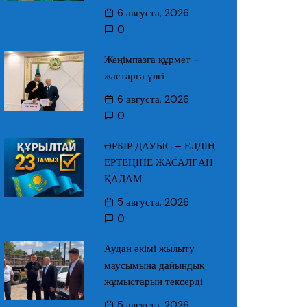
6 августа, 2026
0
Жеңімпазға құрмет –
жастарға үлгі
6 августа, 2026
0
ӘРБІР ДАУЫС – ЕЛДІҢ
ЕРТЕҢІНЕ ЖАСАЛҒАН
ҚАДАМ
5 августа, 2026
0
Аудан әкімі жылыту
маусымына дайындық
жұмыстарын тексерді
5 августа, 2026