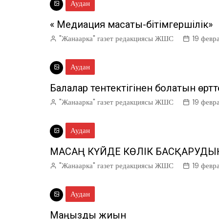
Аудан
« Медиация мақсаты-бітімгершілік»
"Жанаарка" газет редакциясы ЖШС
19 февр
Аудан
Балалар тентектігінен болатын өрт
"Жанаарка" газет редакциясы ЖШС
19 февр
Аудан
МАСАҢ КҮЙДЕ КӨЛІК БАСҚАРУД
"Жанаарка" газет редакциясы ЖШС
19 февр
Аудан
Маңызды жиын