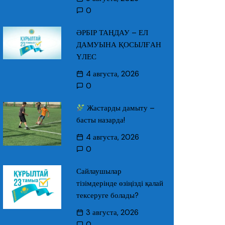
0
ӘРБІР ТАҢДАУ – ЕЛ
ДАМУЫНА ҚОСЫЛҒАН
ҮЛЕС
4 августа, 2026
0
Жастарды дамыту –
басты назарда!
4 августа, 2026
0
Сайлаушылар
тізімдерінде өзіңізді қалай
тексеруге болады?
3 августа, 2026
0