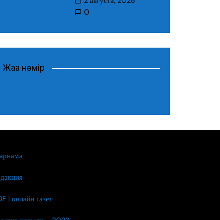
2 августа, 2026
0
Жаңа нөмір
арнама
едакция
F | онлайн газет