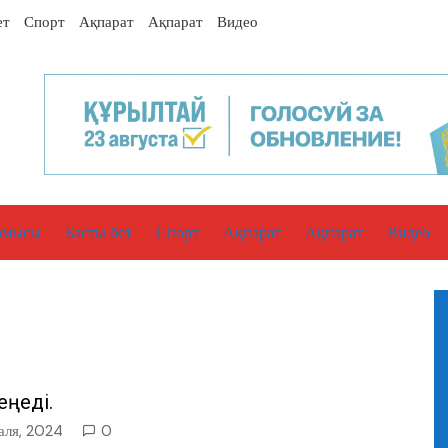
ет
Спорт
Ақпарат
Ақпарат
Видео
рмысы
Басты бет
Спорт
Ақпарат
Ақпарат
Видео
еңеді.
аля, 2024
0