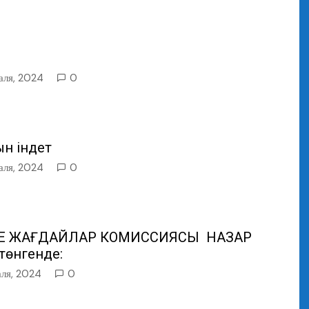
аля, 2024
0
ын індет
аля, 2024
0
Е ЖАҒДАЙЛАР КОМИССИЯСЫ НАЗАР
 төнгенде:
аля, 2024
0