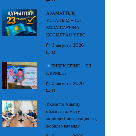
АЗАМАТТЫҚ
ҰСТАНЫМ – ЕЛ
БОЛАШАҒЫНА
ҚОСЫЛҒАН ҮЛЕС
3 августа, 2026
0
ЕҢБЕК ЕРІНЕ – ЕЛ
ҚҰРМЕТІ
3 августа, 2026
0
Үкіметте Ұлытау
облысын дамыту
жөніндегі инвестициялық
жобалар қаралды