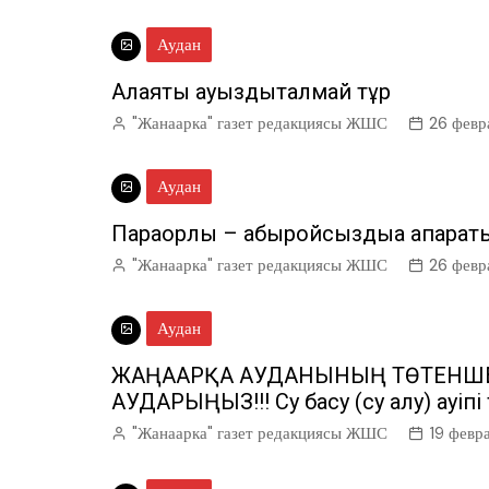
Аудан
Алаяқтық ауыздықталмай тұр
"Жанаарка" газет редакциясы ЖШС
26 февр
Аудан
Парақорлық – абыройсыздыққа апарат
"Жанаарка" газет редакциясы ЖШС
26 февр
Аудан
ЖАҢААРҚА АУДАНЫНЫҢ ТӨТЕНШ
АУДАРЫҢЫЗ!!! Су басу (су алу) қауіпі
"Жанаарка" газет редакциясы ЖШС
19 февр