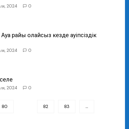
аля, 2024
0
уа райы қолайсыз кезде қауіпсіздік
аля, 2024
0
әселе
аля, 2024
0
80
81
82
83
…