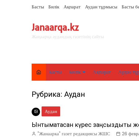
перейти
Басты
Билік
Ақпарат
Аудан тұрмысы
Басты б
к
содержанию
Janaarqa.kz
Жаңаарқа аудандық газетінің сайты
Басты
Билік
Ақпарат
Аудан тұ
Елорда
Рубрика:
Аудан
Аймақ
Аудан
Аудан
Ынтымақтасқан күрес заңсыздықты ж
"Жанаарка" газет редакциясы ЖШС
26 февр