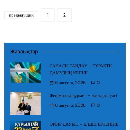
Пагинация
предыдущий
1
2
3
записей
Жаңалықтар
САНАЛЫ ТАҢДАУ – ТҰРАҚТЫ
ДАМУДЫҢ КЕПІЛІ
6 августа, 2026
0
Жеңімпазға құрмет – жастарға үлгі
6 августа, 2026
0
ӘРБІР ДАУЫС – ЕЛДІҢ ЕРТЕҢІНЕ