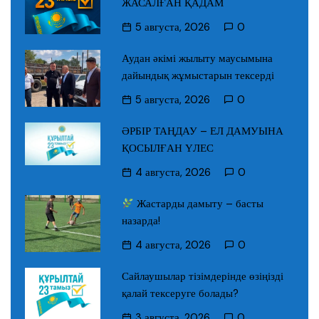
ЖАСАЛҒАН ҚАДАМ
5 августа, 2026
0
Аудан әкімі жылыту маусымына
дайындық жұмыстарын тексерді
5 августа, 2026
0
ӘРБІР ТАҢДАУ – ЕЛ ДАМУЫНА
ҚОСЫЛҒАН ҮЛЕС
4 августа, 2026
0
Жастарды дамыту – басты
назарда!
4 августа, 2026
0
Сайлаушылар тізімдерінде өзіңізді
қалай тексеруге болады?
3 августа, 2026
0