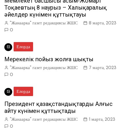
Мемлекет басшысы Қасым-Жомарт
Тоқаевтың 8 наурыз – Халықаралық
әйелдер күнімен құттықтауы
"Жанаарка" газет редакциясы ЖШС
8 марта, 2023
0
Елорда
Мерекелік пойыз жолға шықты
"Жанаарка" газет редакциясы ЖШС
7 марта, 2023
0
Елорда
Президент қазақстандықтарды Алғыс
айту күнімен құттықтады
"Жанаарка" газет редакциясы ЖШС
1 марта, 2023
0