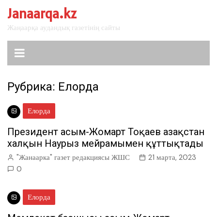
перейти
Janaarqa.kz
к
Жаңаарқа аудандық газетінің сайты
содержанию
Рубрика:
Елорда
Елорда
Президент Қасым-Жомарт Тоқаев Қазақстан
халқын Наурыз мейрамымен құттықтады
"Жанаарка" газет редакциясы ЖШС
21 марта, 2023
0
Елорда