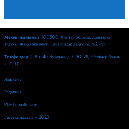
Мекен-жайымыз:
100500, Ұлытау облысы, Жаңаарқа
ауданы, Жаңаарқа кенті, Тәуелсіздік даңғылы, №2 -үй.
Телефондар:
2-85-45,
бухгалтер
7-90-26,
тілшілер бөлімі
2-71-01
Жарнама
Редакция
PDF | онлайн газет
Газетке жазылу – 2023