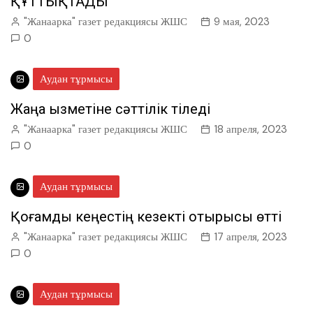
ҚҰТТЫҚТАДЫ
"Жанаарка" газет редакциясы ЖШС
9 мая, 2023
0
Аудан тұрмысы
Жаңа қызметіне сәттілік тіледі
"Жанаарка" газет редакциясы ЖШС
18 апреля, 2023
0
Аудан тұрмысы
Қоғамдық кеңестің кезекті отырысы өтті
"Жанаарка" газет редакциясы ЖШС
17 апреля, 2023
0
Аудан тұрмысы