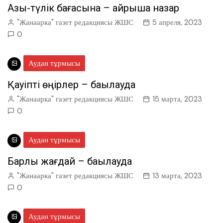
Азық-түлік бағасына – айрықша назар
"Жанаарка" газет редакциясы ЖШС
5 апреля, 2023
0
Аудан тұрмысы
Қауіпті өңірлер – бақылауда
"Жанаарка" газет редакциясы ЖШС
15 марта, 2023
0
Аудан тұрмысы
Барлық жағдай – бақылауда
"Жанаарка" газет редакциясы ЖШС
13 марта, 2023
0
Аудан тұрмысы