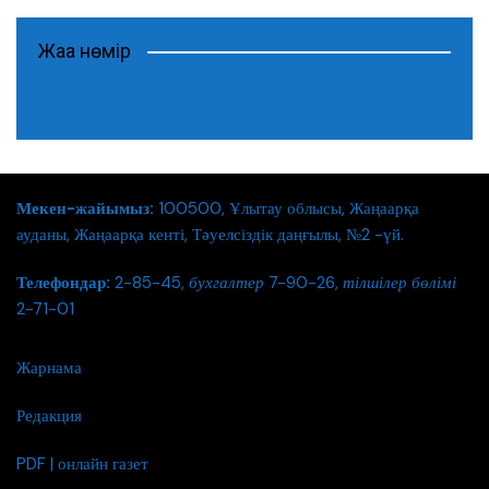
Жаңа нөмір
Мекен-жайымыз:
100500, Ұлытау облысы, Жаңаарқа
ауданы, Жаңаарқа кенті, Тәуелсіздік даңғылы, №2 -үй.
Телефондар:
2-85-45,
бухгалтер
7-90-26,
тілшілер бөлімі
2-71-01
Жарнама
Редакция
PDF | онлайн газет