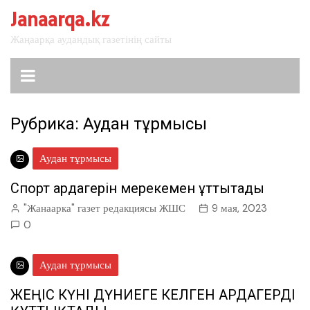
перейти
Janaarqa.kz
к
Жаңаарқа аудандық газетінің сайты
содержанию
Рубрика:
Аудан тұрмысы
Аудан тұрмысы
Спорт ардагерін мерекемен құттықтады
"Жанаарка" газет редакциясы ЖШС
9 мая, 2023
0
Аудан тұрмысы
ЖЕҢІС КҮНІ ДҮНИЕГЕ КЕЛГЕН АРДАГЕРДІ