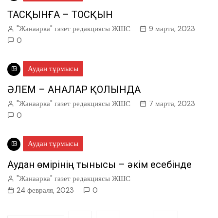
ТАСҚЫНҒА – ТОСҚЫН
"Жанаарка" газет редакциясы ЖШС
9 марта, 2023
0
Аудан тұрмысы
ӘЛЕМ – АНАЛАР ҚОЛЫНДА
"Жанаарка" газет редакциясы ЖШС
7 марта, 2023
0
Аудан тұрмысы
Аудан өмірінің тынысы – әкім есебінде
"Жанаарка" газет редакциясы ЖШС
24 февраля, 2023
0