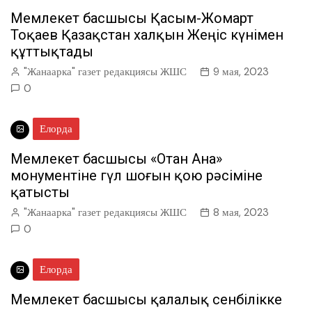
Мемлекет басшысы Қасым-Жомарт
Тоқаев Қазақстан халқын Жеңіс күнімен
құттықтады
"Жанаарка" газет редакциясы ЖШС
9 мая, 2023
0
Елорда
Мемлекет басшысы «Отан Ана»
монументіне гүл шоғын қою рәсіміне
қатысты
"Жанаарка" газет редакциясы ЖШС
8 мая, 2023
0
Елорда
Мемлекет басшысы қалалық сенбілікке