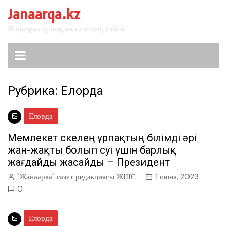
перейти
Janaarqa.kz
к
Жаңаарқа аудандық газетінің сайты
содержанию
Рубрика:
Елорда
Елорда
Мемлекет өскелең ұрпақтың білімді әрі
жан-жақты болып өсуі үшін барлық
жағдайды жасайды – Президент
"Жанаарка" газет редакциясы ЖШС
1 июня, 2023
0
Елорда